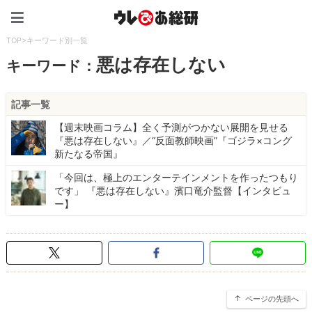
ウレぴあ総研（うれぴあ）
TOP
>
キーワード別一覧
悪は存在しない
キーワード：
記事一覧
【週末映画コラム】全く予測がつかない展開を見せる
『悪は存在しない』／“反面教師映画”『ゴジラ×コング
新たなる帝国』
「今回は、極上のエンターテインメントを作ったつもり
です」 『悪は存在しない』濱口竜介監督【インタビュ
ー】
ページの先頭へ