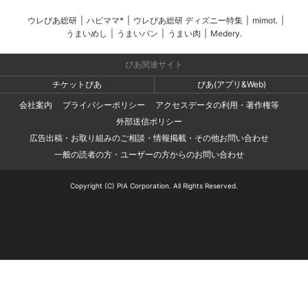
ウレぴあ総研
|
ハピママ*
|
ウレぴあ総研 ディズニー特集
|
mimot.
|
うまいめし
|
うまいパン
|
うまい肉
|
Medery.
ぴあ関連サイト
チケットぴあ
ぴあ(アプリ&Web)
会社案内
プライバシーポリシー
アクセスデータの利用・著作権等
外部送信ポリシー
広告出稿・お取り組みのご相談・情報掲載・その他お問い合わせ
一般の読者の方・ユーザーの方からのお問い合わせ
Copyright (C) PIA Corporation. All Rights Reserved.