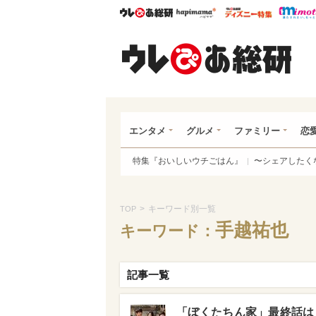
ウレぴあ総研
ハピママ*
ウレぴあ
ウレ
エンタメ
グルメ
ファミリー
恋
特集『おいしいウチごはん』
〜シェアしたく
>
キーワード別一覧
TOP
手越祐也
キーワード：
記事一覧
「ぼくたちん家」最終話は