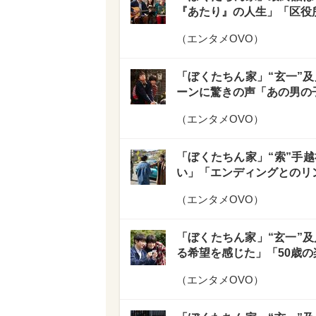
『あたり』の人生」「区役
（
エンタメOVO
）
「ぼくたちん家」“玄一”及
ーンに驚きの声「あの男の子
（
エンタメOVO
）
「ぼくたちん家」“索”手
い」「エンディングとのリ
（
エンタメOVO
）
「ぼくたちん家」“玄一”及
る希望を感じた」「50歳
（
エンタメOVO
）