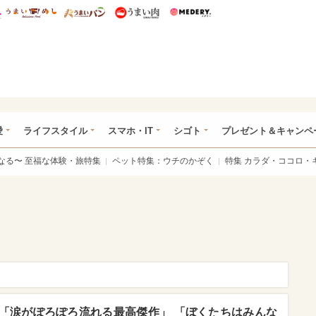
総研 ディズニー特集
mimot.
うまいめし
うまいパン
うまい肉
Medery.
ぴあ総研（うれぴあ）
愛
ライフスタイル
スマホ・IT
シゴト
プレゼント＆キャンペ
なる〜 至福な体験・旅特集
ペット特集：ウチのかぞく
特集 カラダ・ココロ・
「涙がぽろぽろ流れる最高傑作」 「ぼくたちはみんな