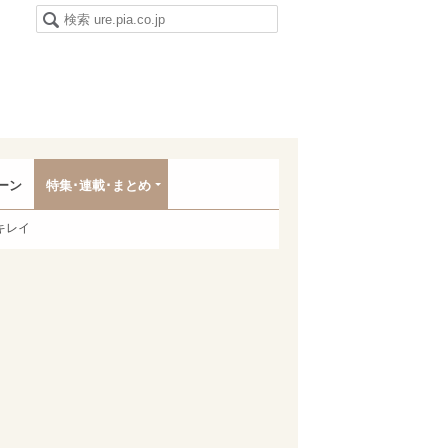
ーン
特集･連載･まとめ
キレイ