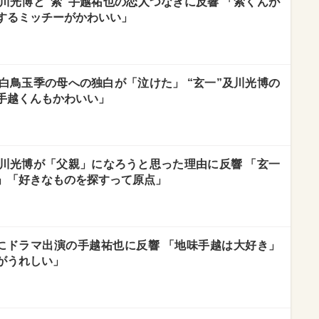
川光博と“索”手越祐也の恋人つなぎに反響 「索くんが
するミッチーがかわいい」
白鳥玉季の母への独白が「泣けた」 “玄一”及川光博の
手越くんもかわいい」
及川光博が「父親」になろうと思った理由に反響 「玄一
」「好きなものを探すって原点」
にドラマ出演の手越祐也に反響 「地味手越は大好き」
がうれしい」