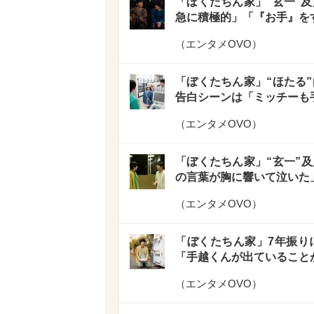
「ぼくたちん家」“玄一”及
急に積極的」「『お手』を
（
エンタメOVO
）
「ぼくたちん家」“ほたる”
告白シーンは「ミッチーも
（
エンタメOVO
）
「ぼくたちん家」“玄一”
の言葉が胸に響いて泣いた
（
エンタメOVO
）
「ぼくたちん家」7年振り
「手越くんが出ていること
（
エンタメOVO
）