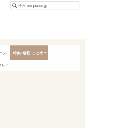
ーン
特集･連載･まとめ
キレイ