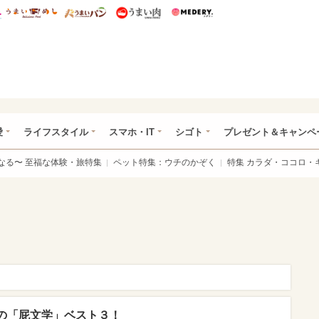
総研 ディズニー特集
mimot.
うまいめし
うまいパン
うまい肉
Medery.
ぴあ総研（うれぴあ）
愛
ライフスタイル
スマホ・IT
シゴト
プレゼント＆キャンペ
なる〜 至福な体験・旅特集
ペット特集：ウチのかぞく
特集 カラダ・ココロ・
の「屁文学」ベスト３！