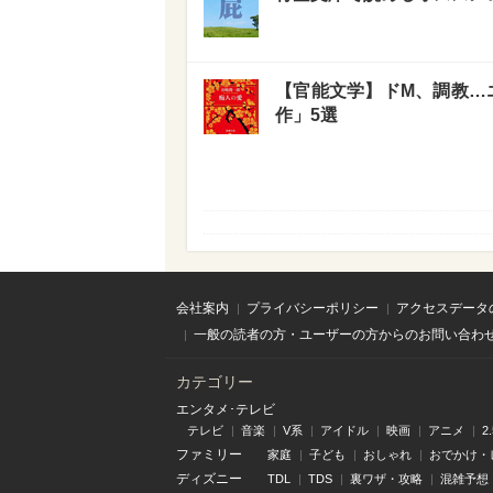
【官能文学】ドM、調教…
作」5選
会社案内
プライバシーポリシー
アクセスデータ
一般の読者の方・ユーザーの方からのお問い合わ
カテゴリー
エンタメ･テレビ
テレビ
音楽
V系
アイドル
映画
アニメ
2
ファミリー
家庭
子ども
おしゃれ
おでかけ・
ディズニー
TDL
TDS
裏ワザ・攻略
混雑予想