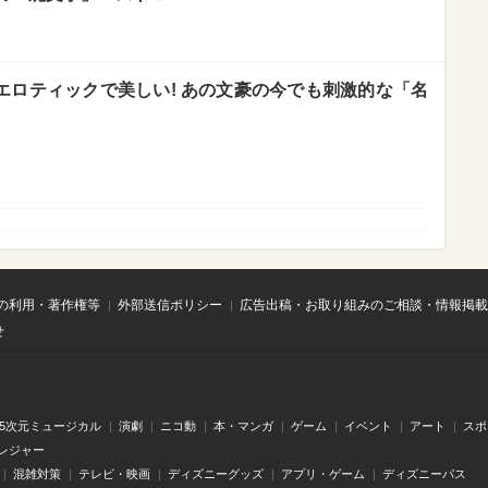
エロティックで美しい! あの文豪の今でも刺激的な「名
の利用・著作権等
外部送信ポリシー
広告出稿・お取り組みのご相談・情報掲載
せ
.5次元ミュージカル
演劇
ニコ動
本・マンガ
ゲーム
イベント
アート
スポ
レジャー
混雑対策
テレビ・映画
ディズニーグッズ
アプリ・ゲーム
ディズニーパス