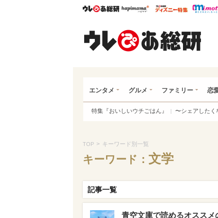
ウレぴあ総研
ハピママ*
ウレぴあ
ウレ
エンタメ
グルメ
ファミリー
恋
特集『おいしいウチごはん』
〜シェアしたく
>
キーワード別一覧
TOP
文学
キーワード：
記事一覧
青空文庫で読めるオススメ