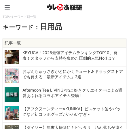
ウレぴあ総研（うれぴあ）
TOP
>
キーワード別一覧
日用品
キーワード：
記事一覧
KEYUCA「2025最強アイテムランキングTOP10」発
表！スタッフから支持を集めた圧倒的人気No.1は？
おぱんちゅうさぎがとにかくキュート♪ ドラッグストア
でも買える「最新アイテム」3選
Afternoon Tea LIVING×ねこ好きクリエイターによる猫
愛あふれるコラボアイテム登場！
【アフタヌーンティー×KUNIKA】ビスケット缶やバッ
グなど初コラボグッズがかわいすぎ～！
【ダイソー】年末大掃除にもピッタリ！汚れ落ちが違う