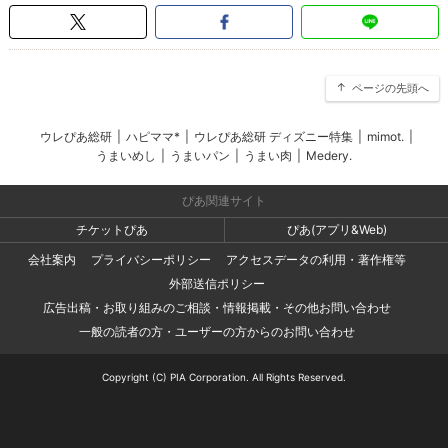
ページの先頭へ
ウレぴあ総研
|
ハピママ*
|
ウレぴあ総研 ディズニー特集
|
mimot.
|
うまいめし
|
うまいパン
|
うまい肉
|
Medery.
ぴあ関連サイト
チケットぴあ
ぴあ(アプリ&Web)
会社案内
プライバシーポリシー
アクセスデータの利用・著作権等
外部送信ポリシー
広告出稿・お取り組みのご相談・情報掲載・その他お問い合わせ
一般の読者の方・ユーザーの方からのお問い合わせ
Copyright (C) PIA Corporation. All Rights Reserved.