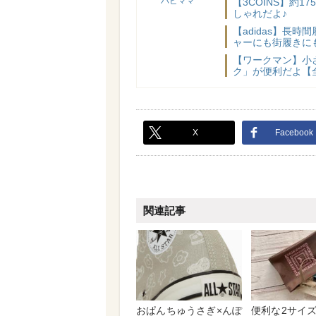
ハピママ*
【3COINS】約
しゃれだよ♪
【adidas】長
ャーにも街履きに
【ワークマン】小
ク」が便利だよ【
X
Facebook
関連記事
おぱんちゅうさぎ×んぽ
便利な2サイ