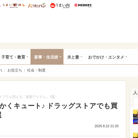
総研 ディズニー特集
mimot.
うまいめし
うまいパン
うまい肉
Medery.
ママ*
子育て・教育
家事・生活術
夫と妻
おでかけ・エンタメ
れ
お役立ち
社会・制度
人
トアでも買える「最新アイテム」3選
かくキュート♪ ドラッグストアでも買
1
選
2025.8.22 21:20
2