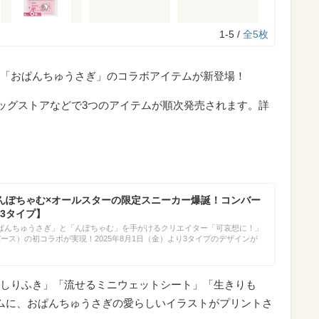
1-5 /
全5枚
「おぱんちゅうさぎ」のコラボアイテムが新登場！
ラッグストアなどで3つのアイテムが順次発売されます。詳
んぽちゃむ×オールスターの限定スニーカー爆誕！コンバー
3タイプ】
ぱんちゅうさぎ」と「んぽちゃむ」を手がけるクリエイター「可哀想に！」
ンバース）の初コラボが実現！2025年8月1日（金）より3タイプのデザインが
しりふき」「流せるミニウェットシート」「生きりも
ムに、おぱんちゅうさぎの愛らしいイラストがプリントさ