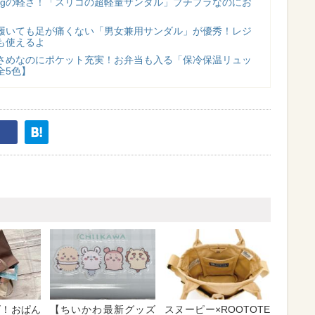
175gの軽さ！「スリコの超軽量サンダル」プチプラなのにお
時間履いても足が痛くない「男女兼用サンダル」が優秀！レジ
も使えるよ
さめなのにポケット充実！お弁当も入る「保冷保温リュッ
全5色】
ズ！おぱん
【ちいかわ最新グッズ
スヌーピー×ROOTOTE