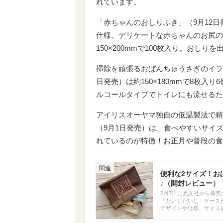
れています。
「赤ちゃんのおしりふき」（9月12
仕様。デリケートな赤ちゃんのお尻の
150×200mmで100枚入り。おし
掃除を頑張るおぱんちゅうさぎのイラ
日発売）は約150×180mmで8枚
ルコールタイプでトイレにも流せるた
アイリスオーヤマ独自の低温製法で精
（9月1日発売）は、食べやすいサイ
れているのが特徴！お正月や普段の食
便利な2サイズ！お
♪（開封レビュー）
2月7日に光文社から発売
「だいじだいじ」ケース
デザインや仕様、サイズ