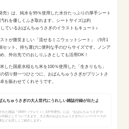
日発売）は、純水を99％使用した水分たっぷりの厚手シート
汚れを優しくふき取れます。シートサイズは約
りを出しているおぱんちゅうさぎのイラストもキュート♪
ストが微笑ましい「流せるミニウェットシート」（9月1
入り6個セット。持ち運びに便利な手のひらサイズです。ノンア
め、外出先でのおしりふきとしても活用OK！
米した国産水稲もち米を100％使用した「生きりもち」
ズの切り餅一つひとつに、おぱんちゅうさぎがプリントさ
卓を賑わせてくれそうです。
ぱんちゅうさぎの大人世代にうれしい雑誌付録が出たよ
された雑誌『VERY（ヴェリィ）3月号増刊』には、“おぱんちゅうさぎ”の
が付録としてついてきます。大人気のおぱんちゅうさぎのジッパーケースの
感などを詳しくご紹介します♪