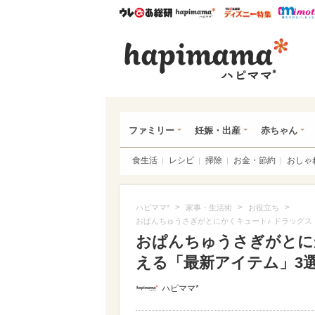
ウレぴあ総研
ハピママ*
ウレぴあ
ハピ
ファミリー
妊娠・出産
赤ちゃん
食生活
レシピ
掃除
お金・節約
おしゃ
>
>
>
ハピママ*
家事・生活術
お役立ち
おぱんちゅうさぎがとにかくキュート♪ ドラッグス
おぱんちゅうさぎがとに
える「最新アイテム」3
ハピママ*