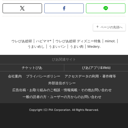
ページの先頭へ
ウレぴあ総研
|
ハピママ*
|
ウレぴあ総研 ディズニー特集
|
mimot.
|
うまいめし
|
うまいパン
|
うまい肉
|
Medery.
ぴあ関連サイト
チケットぴあ
ぴあ(アプリ&Web)
会社案内
プライバシーポリシー
アクセスデータの利用・著作権等
外部送信ポリシー
広告出稿・お取り組みのご相談・情報掲載・その他お問い合わせ
一般の読者の方・ユーザーの方からのお問い合わせ
Copyright (C) PIA Corporation. All Rights Reserved.