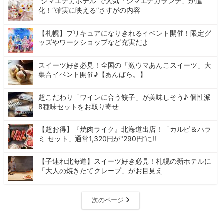
“シマエナガホテル”で人気「シマエナガランチ」が進
化！“確実に映える”さすがの内容
【札幌】プリキュアになりきれるイベント開催！限定グ
ッズやワークショップなど充実だよ
スイーツ好き必見！全国の「激ウマあんこスイーツ」大
集合イベント開催♪【あんぱら。】
超こだわり「ワインに合う餃子」が美味しそう♪ 個性派
8種味セットをお取り寄せ
【超お得】『焼肉ライク』北海道出店！「カルビ＆ハラ
ミ セット」通常1,320円が"290円”に!!
【子連れ北海道】スイーツ好き必見！札幌の新ホテルに
「大人の焼きたてクレープ」がお目見え
次のページ