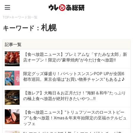
ウレぴあ総研（うれぴあ）
TOP
>
キーワード別一覧
札幌
キーワード：
記事一覧
【食べ放題ニュース】プレミアムな「すたみな太郎」新
店オープン！限定の“豪華焼肉”が今だけ食べ放題!!
限定グッズ爆盛り！パペットスンスンPOP UPが全国6
都市巡回。東京会場は“お買い物券チャンス”もあるよ♪
【激レア】大晦日＆お正月だけ！“海鮮＆和牛”たっぷり
の極上食べ放題が絶対行きたいやつ…!!
【食べ放題ニュース】“トリュフソースのローストビー
フ”も食べ放題！Xmas＆年末年始限定の至福ホテルビュ
ッフェ