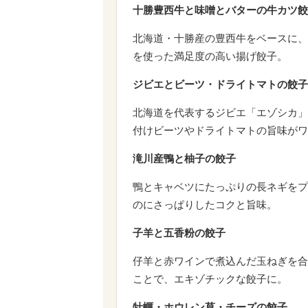
十勝豊西牛と味噌とバターの牛カツ餃
北海道・十勝産の豊西牛をベースに、
を使った満足度の高い揚げ餃子。
ジビエとビーツ・ドライトマトの餃子
北海道を代表するジビエ「エゾシカ」
付けビーツやドライトマトの旨味がワ
滝川産鴨と柚子の餃子
鴨とキャベツにたっぷりの長ネギをプ
のにさっぱりしたコクと旨味。
子羊と五香粉の餃子
仔羊と赤ワインで煮込んだ玉ねぎを合
ことで、エキゾチックな餃子に。
牡蠣・ホウレン草・チーズの餃子