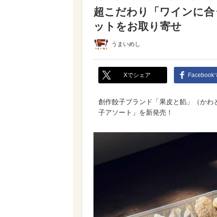
超こだわり「ワインに合う
ットをお取り寄せ
うまいめし
Xでシェア
Faceboo
創作餃子ブランド「果皮と餡」（かわ
子アソート」を新発売！