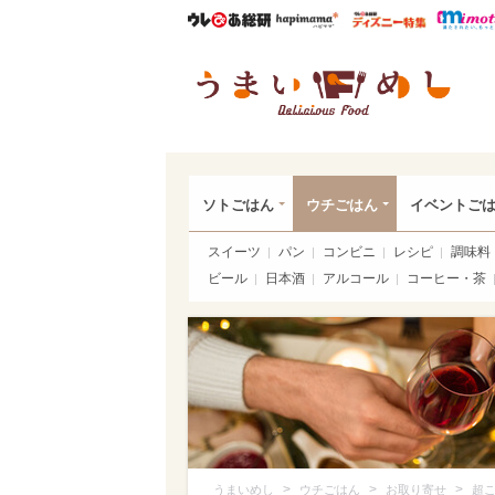
ウレぴあ総研
ハピママ*
ウレぴあ
うま
ソトごはん
ウチごはん
イベントご
スイーツ
パン
コンビニ
レシピ
調味料
ビール
日本酒
アルコール
コーヒー・茶
>
>
>
うまいめし
ウチごはん
お取り寄せ
超