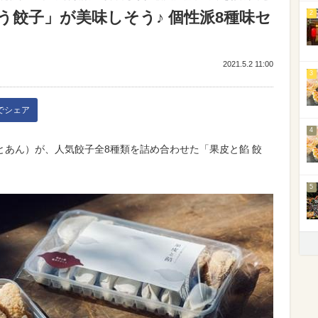
餃子」が美味しそう♪ 個性派8種味セ
2
2021.5.2 11:00
3
kでシェア
4
とあん）が、人気餃子全8種類を詰め合わせた「果皮と餡 餃
5