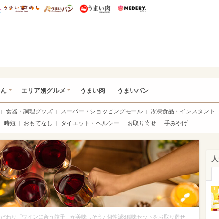
総研 ディズニー特集
mimot.
うまいめし
うまいパン
うまい肉
Medery.
いめし
はん
エリア別グルメ
うまい肉
うまいパン
食器・調理グッズ
スーパー・ショッピングモール
冷凍食品・インスタント
時短
おもてなし
ダイエット・ヘルシー
お取り寄せ
手みやげ
人
1
こだわり「ワインに合う餃子」が美味しそう♪ 個性派8種味セットをお取り寄せ