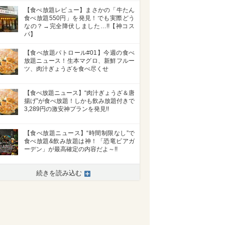
【食べ放題レビュー】まさかの「牛たん
食べ放題550円」を発見！でも実際どう
なの？→完全降伏しました…!!【神コス
パ】
【食べ放題パトロール#01】今週の食べ
放題ニュース！生本マグロ、新鮮フルー
ツ、肉汁ぎょうざを食べ尽くせ
【食べ放題ニュース】“肉汁ぎょうざ＆唐
揚げ”が食べ放題！しかも飲み放題付きで
3,289円の激安神プランを発見!!
【食べ放題ニュース】“時間制限なし”で
食べ放題&飲み放題は神！「恐竜ビアガ
ーデン」が最高確定の内容だよ～!!
続きを読み込む