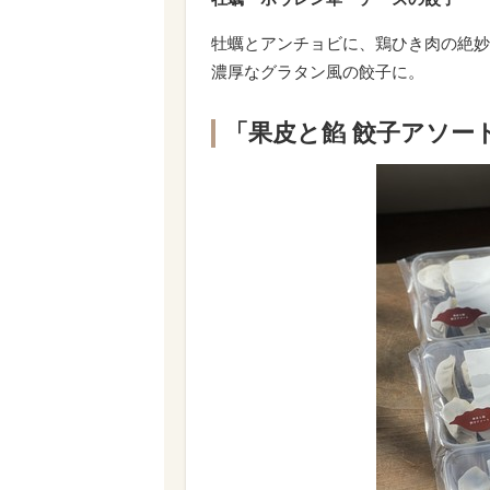
牡蠣とアンチョビに、鶏ひき肉の絶妙
濃厚なグラタン風の餃子に。
「果皮と餡 餃子アソー