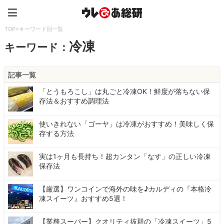
ウレぴあ総研（うれぴあ）
TOP
>
キーワード別一覧
冷凍
キーワード：
記事一覧
「とうもろこし」は丸ごと冷凍OK！鮮度が落ちない保
存法＆おすすめ調理法
使いきれない「ゴーヤ」は冷凍がおすすめ！美味しく保
存する方法
実は1ヶ月も長持ち！超カンタン「なす」の正しい冷凍
保存法
【厳選】ワンコインで海外の味を♪カルディの『本格冷
凍スイーツ』おすすめ5選！
【業務スーパー】クオリティ抜群の「冷凍スイーツ」5