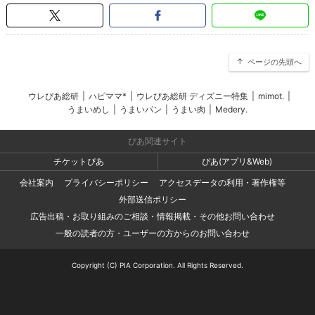
ページの先頭へ
ウレぴあ総研
|
ハピママ*
|
ウレぴあ総研 ディズニー特集
|
mimot.
|
うまいめし
|
うまいパン
|
うまい肉
|
Medery.
ぴあ関連サイト
チケットぴあ
ぴあ(アプリ&Web)
会社案内
プライバシーポリシー
アクセスデータの利用・著作権等
外部送信ポリシー
広告出稿・お取り組みのご相談・情報掲載・その他お問い合わせ
一般の読者の方・ユーザーの方からのお問い合わせ
Copyright (C) PIA Corporation. All Rights Reserved.