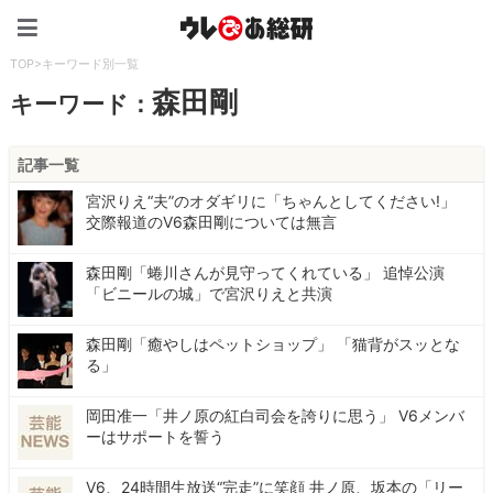
ウレぴあ総研（うれぴあ）
TOP
>
キーワード別一覧
森田剛
キーワード：
記事一覧
宮沢りえ“夫”のオダギリに「ちゃんとしてください!」
交際報道のV6森田剛については無言
森田剛「蜷川さんが見守ってくれている」 追悼公演
「ビニールの城」で宮沢りえと共演
森田剛「癒やしはペットショップ」 「猫背がスッとな
る」
岡田准一「井ノ原の紅白司会を誇りに思う」 V6メンバ
ーはサポートを誓う
V6、24時間生放送“完走”に笑顔 井ノ原、坂本の「リー