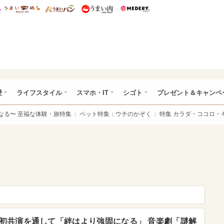
総研 ディズニー特集
mimot.
うまいめし
うまいパン
うまい肉
Medery.
ぴあ総研（うれぴあ）
愛
ライフスタイル
スマホ・IT
シゴト
プレゼント＆キャンペ
なる〜 至福な体験・旅特集
ペット特集：ウチのかぞく
特集 カラダ・ココロ・
初共演を通して「絆はより強固になる」 音楽劇「謎解