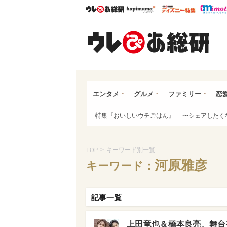
ウレぴあ総研
ハピママ*
ウレぴあ
ウレ
エンタメ
グルメ
ファミリー
恋
特集『おいしいウチごはん』
〜シェアしたく
>
キーワード別一覧
TOP
河原雅彦
キーワード：
記事一覧
上田竜也＆橋本良亮、舞台