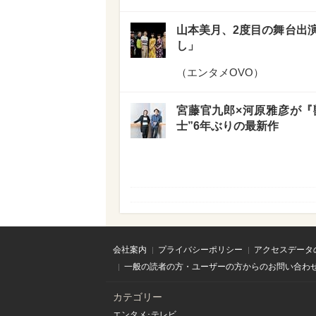
山本美月、2度目の舞台出
し」
（
エンタメOVO
）
宮藤官九郎×河原雅彦が『獣
士”6年ぶりの最新作
会社案内
プライバシーポリシー
アクセスデータ
一般の読者の方・ユーザーの方からのお問い合わ
カテゴリー
エンタメ･テレビ