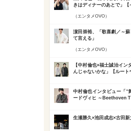
きはディナーのあとで」【
（
エンタメOVO
）
濵田崇裕、「歌喜劇／～蘇
て言える」
（
エンタメOVO
）
【中村倫也×福士誠治イン
んじゃないかな」【ルートヴィヒ〜
中村倫也インタビュー「“
ードヴィヒ ～Beethoven T
生瀬勝久×池田成志×古田新