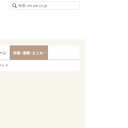
ーン
特集･連載･まとめ
キレイ