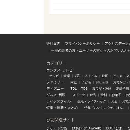
会社案内
プライバシーポリシー
アクセスデータ
一般の読者の方・ユーザーの方からのお問い合わ
カテゴリー
エンタメ･テレビ
テレビ
音楽
V系
アイドル
映画
アニメ
2
ファミリー
家庭
子ども
おしゃれ
おでかけ・
ディズニー
TDL
TDS
裏ワザ・攻略
混雑予想
グルメ･料理
スイーツ
食品
飲料
お菓子
お
ライフスタイル
生活・ライフハック
お金
おで
特集
・
連載
・
まとめ
特集『おいしいウチごはん』
ぴあ関連サイト
チケットぴあ
ぴあ(アプリ&Web)
BOOKぴあ