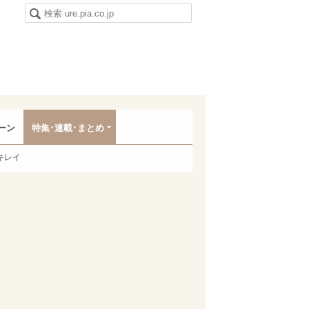
ーン
特集･連載･まとめ
キレイ