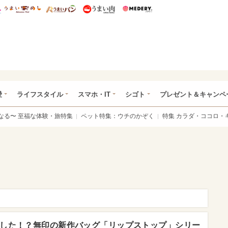
総研 ディズニー特集
mimot.
うまいめし
うまいパン
うまい肉
Medery.
ぴあ総研（うれぴあ）
愛
ライフスタイル
スマホ・IT
シゴト
プレゼント＆キャンペ
なる〜 至福な体験・旅特集
ペット特集：ウチのかぞく
特集 カラダ・ココロ・
した！？無印の新作バッグ「リップストップ」シリー