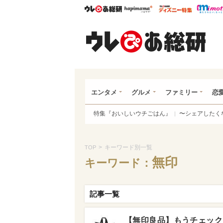
ウレぴあ総研
ハピママ*
ウレぴあ
ウレ
エンタメ
グルメ
ファミリー
恋
特集『おいしいウチごはん』
〜シェアしたく
>
キーワード別一覧
TOP
無印
キーワード：
記事一覧
【無印良品】もうチェック