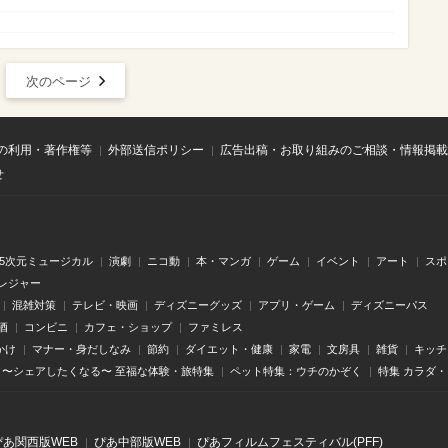
次のページ
の利用・著作権等
外部送信ポリシー
広告出稿・お取り組みのご相談・情報掲載
せ
.5次元ミュージカル
演劇
ニコ動
本・マンガ
ゲーム
イベント
アート
スポ
レジャー
混雑対策
テレビ・映画
ディズニーグッズ
アプリ・ゲーム
ディズニーパス
酒
コンビニ
カフェ・ショップ
ファミレス
かけ
マナー・身だしなみ
節約
ダイエット・健康
家電
文房具
雑貨
キッチ
〜シェアしたくなる〜 至福な体験・旅特集
ペット特集：ウチのかぞく
特集 カラダ
ぴあ関⻄版WEB
ぴあ中部版WEB
ぴあフィルムフェスティバル(PFF)