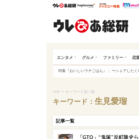
ウレぴあ総研
ハピママ*
ウレぴあ
ウレ
エンタメ
グルメ
ファミリー
恋
特集『おいしいウチごはん』
〜シェアしたく
>
キーワード別一覧
TOP
生見愛瑠
キーワード：
記事一覧
「GTO」“鬼塚”反町隆史