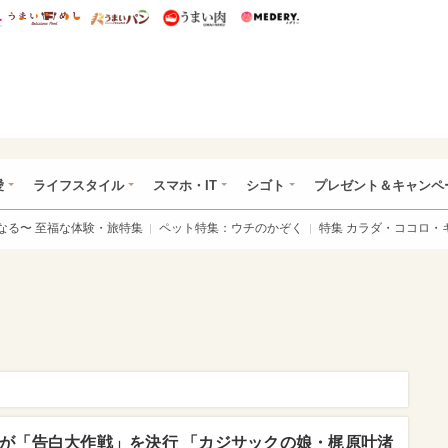
総研 ディズニー特集
mimot.
うまいめし
うまいパン
うまい肉
Medery.
ぴあ総研（うれぴあ）
愛
ライフスタイル
スマホ・IT
シゴト
プレゼント＆キャンペ
なる〜 至福な体験・旅特集
ペット特集：ウチのかぞく
特集 カラダ・ココロ・
らが「告白大作戦」を決行 「カジサックの娘・梶原叶渚