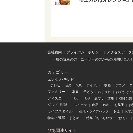
『モエカレはオレンジ色』
会社案内
プライバシーポリシー
アクセスデータ
一般の読者の方・ユーザーの方からのお問い合わ
カテゴリー
エンタメ･テレビ
テレビ
音楽
V系
アイドル
映画
アニメ
2
ファミリー
家庭
子ども
おしゃれ
おでかけ・
ディズニー
TDL
TDS
裏ワザ・攻略
混雑予想
グルメ･料理
スイーツ
食品
飲料
お菓子
お
ライフスタイル
生活・ライフハック
お金
おで
特集
・
連載
・
まとめ
特集『おいしいウチごはん』
ぴあ関連サイト