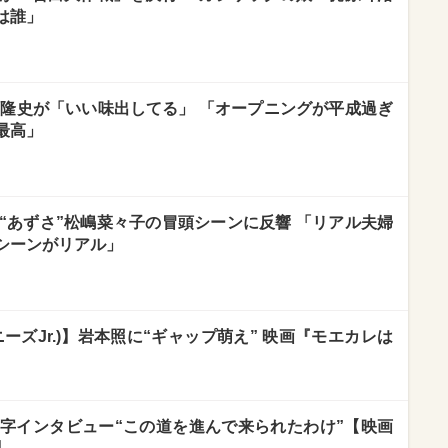
は誰」
反町隆史が「いい味出してる」 「オープニングが平成過ぎ
最高」
と“あずさ”松嶋菜々子の冒頭シーンに反響 「リアル夫婦
シーンがリアル」
ャニーズJr.)】岩本照に“ギャップ萌え” 映画『モエカレは
000字インタビュー“この道を進んで来られたわけ”【映画