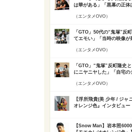
は華がある」「黒幕の正体
（
エンタメOVO
）
「GTO」50代の“鬼塚”
てエモい」「当時の映像が
（
エンタメOVO
）
「GTO」“鬼塚”反町隆史
にニヤニヤした」「自宅の
（
エンタメOVO
）
【浮所飛貴(美 少年 / ジ
オレンジ色』インタビュー
【Snow Man】岩本照6