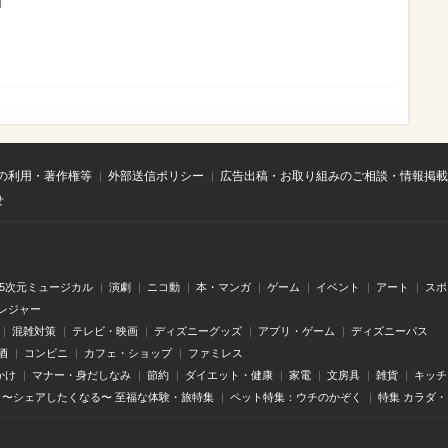
】
の利用・著作権等
外部送信ポリシー
広告出稿・お取り組みのご相談・情報掲載
せ
.5次元ミュージカル
演劇
ニコ動
本・マンガ
ゲーム
イベント
アート
スポ
レジャー
混雑対策
テレビ・映画
ディズニーグッズ
アプリ・ゲーム
ディズニーパス
酒
コンビニ
カフェ・ショップ
ファミレス
かけ
マナー・身だしなみ
節約
ダイエット・健康
家電
文房具
雑貨
キッチ
〜シェアしたくなる〜 至福な体験・旅特集
ペット特集：ウチのかぞく
特集 カラダ