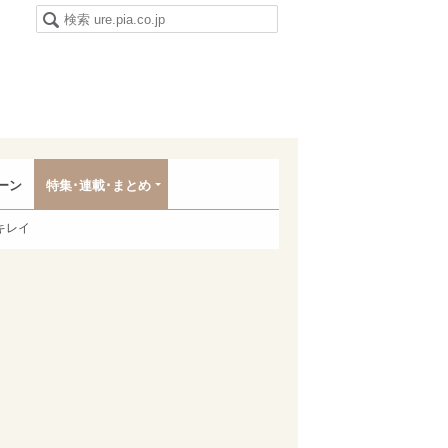
ーン
特集･連載･まとめ
キレイ