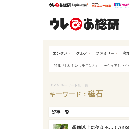
ウレぴあ総研
ハピママ*
ウレぴあ
ウレ
エンタメ
グルメ
ファミリー
恋
特集『おいしいウチごはん』
〜シェアしたく
>
キーワード別一覧
TOP
磁石
キーワード：
記事一覧
想像以上に使える…！Ank