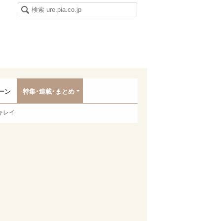
ーン
特集･連載･まとめ
キレイ