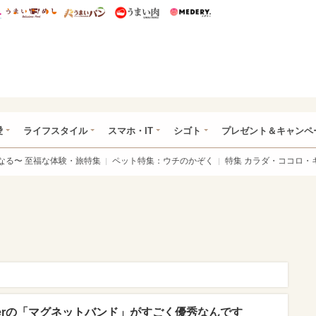
総研 ディズニー特集
mimot.
うまいめし
うまいパン
うまい肉
Medery.
ぴあ総研（うれぴあ）
愛
ライフスタイル
スマホ・IT
シゴト
プレゼント＆キャンペ
なる〜 至福な体験・旅特集
ペット特集：ウチのかぞく
特集 カラダ・ココロ・
erの「マグネットバンド」がすごく優秀なんです