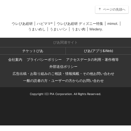
ページの先頭へ
ウレぴあ総研
|
ハピママ*
|
ウレぴあ総研 ディズニー特集
|
mimot.
|
うまいめし
|
うまいパン
|
うまい肉
|
Medery.
ぴあ関連サイト
チケットぴあ
ぴあ(アプリ&Web)
会社案内
プライバシーポリシー
アクセスデータの利用・著作権等
外部送信ポリシー
広告出稿・お取り組みのご相談・情報掲載・その他お問い合わせ
一般の読者の方・ユーザーの方からのお問い合わせ
Copyright (C) PIA Corporation. All Rights Reserved.