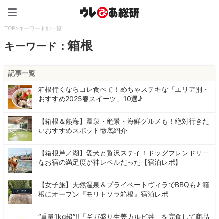
ウレぴあ総研（うれぴあ）
TOP
>
キーワード別一覧
箱根
キーワード：
記事一覧
箱根行くならコレ食べて！めちゃステキな「エリア別・
おすすめ2025春スイーツ」10選♪
【箱根＆熱海】温泉・絶景・海鮮グルメも！絶対行きた
いおすすめスポット徹底紹介
【箱根芦ノ湖】愛犬と贅沢ステイ！ドッグフレンドリー
なお宿の満足度が神レベルだった【宿泊レポ】
【女子旅】天然温泉＆プライベートヴィラでBBQも♪ 箱
根にオープン『モリトソラ箱根』宿泊レポ
“重量1kg超”!!「ギガ盛り生姜カルビ丼」を完食して商品