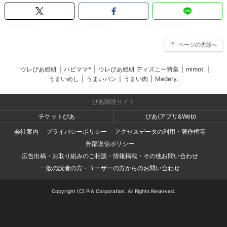
ページの先頭へ
ウレぴあ総研
|
ハピママ*
|
ウレぴあ総研 ディズニー特集
|
mimot.
|
うまいめし
|
うまいパン
|
うまい肉
|
Medery.
ぴあ関連サイト
チケットぴあ
ぴあ(アプリ&Web)
会社案内
プライバシーポリシー
アクセスデータの利用・著作権等
外部送信ポリシー
広告出稿・お取り組みのご相談・情報掲載・その他お問い合わせ
一般の読者の方・ユーザーの方からのお問い合わせ
Copyright (C) PIA Corporation. All Rights Reserved.