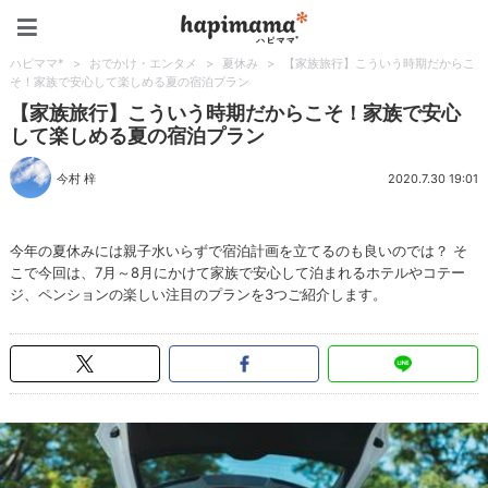
ハピママ*
ハピママ*
>
おでかけ・エンタメ
>
夏休み
>
【家族旅行】こういう時期だからこ
そ！家族で安心して楽しめる夏の宿泊プラン
【家族旅行】こういう時期だからこそ！家族で安心
して楽しめる夏の宿泊プラン
今村 梓
2020.7.30 19:01
今年の夏休みには親子水いらずで宿泊計画を立てるのも良いのでは？ そ
こで今回は、7月～8月にかけて家族で安心して泊まれるホテルやコテー
ジ、ペンションの楽しい注目のプランを3つご紹介します。