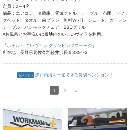
定員：2～4名
備品：エアコン、冷蔵庫、電気ケトル、テーブル、布団、ソフ
ァベッド、タオル、歯ブラシ、無料Wi-Fi、シェード、ガーデン
テーブル、ハンモックチェア、BBQグリル
※お風呂とお手洗いは敷地内のいこいヴィラを利用。
「
ホテル いこいヴィラ グランピングコテージ
」
所在地：長野県北佐久郡軽井沢長倉3391-3
瀬戸内海を一望できる貸切ペンション！
次ページ
1
2
»