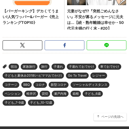
宿泊
家族旅行
旅行
子連れ
子連れでおでかけ
車でおでかけ
>
子どもと夏休み2018(ハピママおでかけ)
Go To Travel
レジャー
コテージ
BBQ
コロナ
新型コロナ
ソーシャルディスタンス
ペンション
軽井沢
貸切
瀬戸内海
箱根
子ども_6歳
子ども_7-9歳
子ども_10-12歳
ページの先頭へ