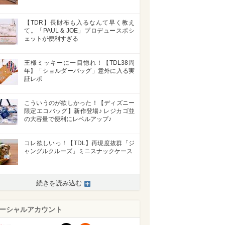
【TDR】長財布も入るなんて早く教え
て。「PAUL & JOE」プロデュースポシ
ェットが便利すぎる
王様ミッキーに一目惚れ！【TDL38周
年】「ショルダーバッグ」意外に入る実
証レポ
こういうのが欲しかった！【ディズニー
限定エコバッグ】新作登場♪ レジカゴ並
の大容量で便利にレベルアップ♪
コレ欲しいっ！【TDL】再現度抜群「ジ
ャングルクルーズ」ミニスナックケース
続きを読み込む
ーシャルアカウント