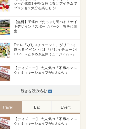
シャが素敵! 手軽な身に着けアイテムで
プリンセス気分を楽しもう!
【無料】子連れでたっぷり遊べる！ナイ
キデザイン「スポーツパーク」豊洲に誕
生
Eテレ「びじゅチューン！」がリアルに
遊べるイベントに! 『びじゅチューン!
EXPO ～ときめき立体ミュージアム～』
【ディズニー】 大人気の「不織布マス
ク」ミッキーシェイプがかわいい♪
続きを読み込む
Travel
Eat
Event
【ディズニー】 大人気の「不織布マス
ク」ミッキーシェイプがかわいい♪