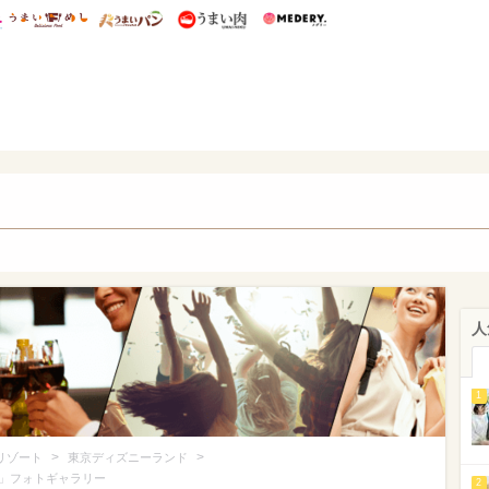
総研 ディズニー特集
mimot.
うまいめし
うまいパン
うまい肉
Medery.
ズニー特集 -ウレぴあ総研
人
1
>
>
リゾート
東京ディズニーランド
オ」フォトギャラリー
2