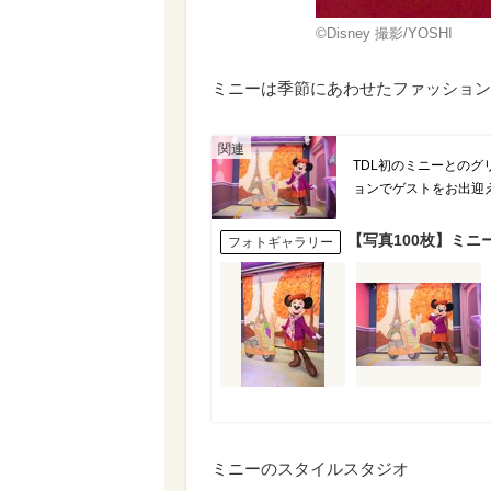
©︎Disney 撮影/YOSHI
ミニーは季節にあわせたファッション
TDL初のミニーとの
ョンでゲストをお出迎
【写真100枚】ミニ
フォトギャラリー
ミニーのスタイルスタジオ