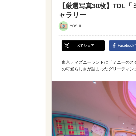
【厳選写真30枚】TDL
ャラリー
YOSHI
Xでシェア
Faceboo
東京ディズニーランドに「ミニーのスタ
の可愛らしさが詰まったグリーティン