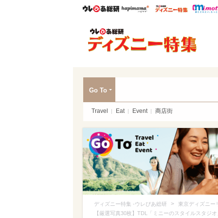
ウレぴあ総研
ハピママ*
ウレぴあ
ディ
Go To
Travel
Eat
Event
商店街
>
ディズニー特集 -ウレぴあ総研
東京ディズニー
【厳選写真30枚】TDL「ミニーのスタイルスタジ