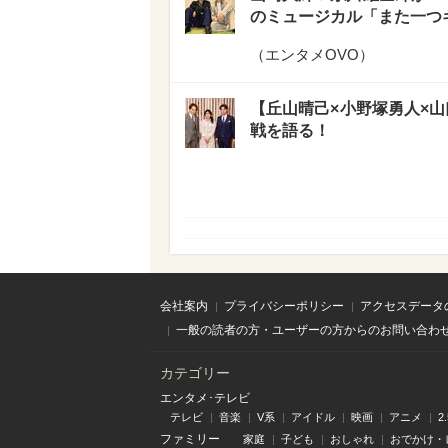
のミュージカル「また一つ
（
エンタメOVO
）
【丘山晴己×小野塚勇人×山
戦を語る！
会社案内
プライバシーポリシー
アクセスデータ
一般の読者の方・ユーザーの方からのお問い合わ
カテゴリー
エンタメ･テレビ
テレビ
音楽
V系
アイドル
映画
アニメ
2
ファミリー
家庭
子ども
おしゃれ
おでかけ・