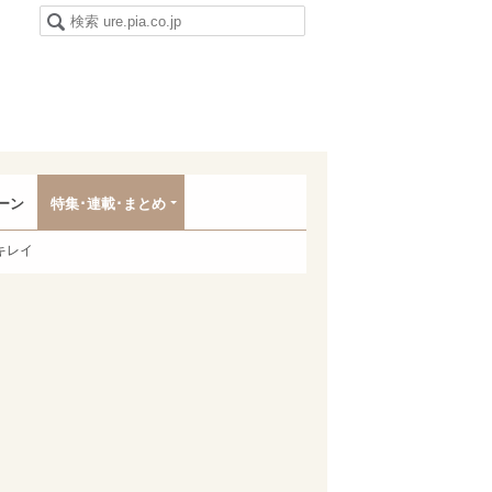
ーン
特集･連載･まとめ
キレイ