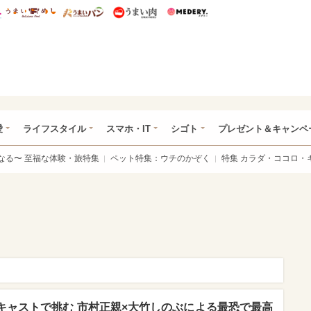
総研 ディズニー特集
mimot.
うまいめし
うまいパン
うまい肉
Medery.
ぴあ総研（うれぴあ）
愛
ライフスタイル
スマホ・IT
シゴト
プレゼント＆キャンペ
なる〜 至福な体験・旅特集
ペット特集：ウチのかぞく
特集 カラダ・ココロ・
キャストで挑む 市村正親×大竹しのぶによる最恐で最高