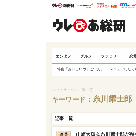
ウレぴあ総研
ハピママ*
ウレぴあ
ウレ
エンタメ
グルメ
ファミリー
恋
特集『おいしいウチごはん』
〜シェアしたく
>
キーワード別一覧
TOP
糸川耀士郎
キーワード：
記事一覧
山崎大輝＆糸川耀士郎がW