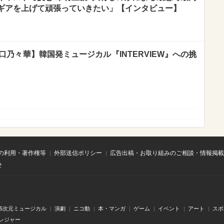
ギアを上げて頑張っていきたい」【インタビュー】
口乃々華】韓国発ミュージカル『INTERVIEW』への挑
の利用・著作権等
外部送信ポリシー
広告出稿・お取り組みのご相談・情報掲載
せ
.5次元ミュージカル
演劇
ニコ動
本・マンガ
ゲーム
イベント
アート
スポ
レジャー