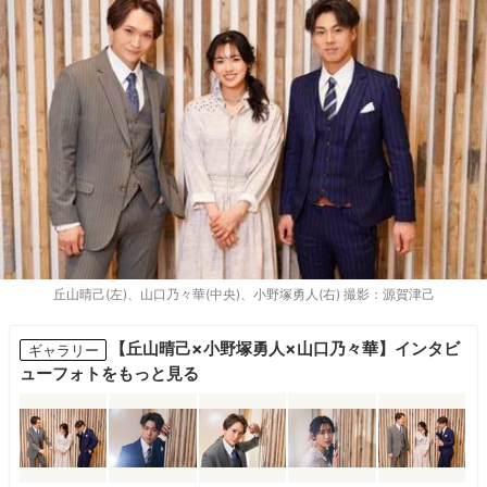
丘山晴己(左)、山口乃々華(中央)、小野塚勇人(右) 撮影：源賀津己
【丘山晴己×小野塚勇人×山口乃々華】インタビ
ギャラリー
ューフォトをもっと見る