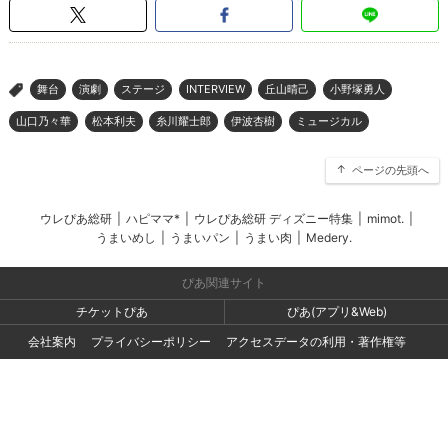
舞台
演劇
ステージ
INTERVIEW
丘山晴己
小野塚勇人
>
山口乃々華
松本利夫
糸川耀士郎
伊波杏樹
ミュージカル
ページの先頭へ
ウレぴあ総研
|
ハピママ*
|
ウレぴあ総研 ディズニー特集
|
mimot.
|
うまいめし
|
うまいパン
|
うまい肉
|
Medery.
ぴあ関連サイト
チケットぴあ
ぴあ(アプリ&Web)
会社案内
プライバシーポリシー
アクセスデータの利用・著作権等
外部送信ポリシー
広告出稿・お取り組みのご相談・情報掲載・その他お問い合わせ
一般の読者の方・ユーザーの方からのお問い合わせ