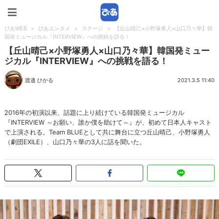
ぴあWEB
ぴあWEB
>
ぴあエンタメ
>
ステージ
>
【丘山晴己×小野塚勇人×山口乃々華】韓
国発ミュージカル『INTERVIEW』への挑戦を語る！
【丘山晴己×小野塚勇人×山口乃々華】韓国発ミュー
ジカル『INTERVIEW』への挑戦を語る！
渡邉 ひかる
2021.3.5 11:40
2016年の初演以来、話題に上り続けている韓国発ミュージカル
『INTERVIEW ～お願い、誰か僕を助けて～』が、初めて日本人キャスト
で上演される。Team BLUEとして共に舞台に立つ丘山晴己、小野塚勇人
（劇団EXILE）、山口乃々華の3人に話を聞いた。