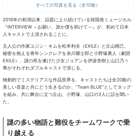
すべての写真を見る（全10枚）
2016年の初演以来、話題に上り続けている韓国発ミュージカル
『INTERVIEW ～お願い、誰か僕を助けて～』が、初めて日本
人キャストで上演されることに。
主人公の作家ユジン・キムを松本利夫（EXILE）と丘山晴己、
秘密を抱える青年シンクレアを糸川耀士郎と小野塚勇人（劇団
EXILE）、謎の死を遂げた少女ジョアンを伊波杏樹と山口乃々
華がそれぞれダブルキャストで演じる。
独創的でミステリアスな作品世界を、キャストたちは全20曲の
美しい音楽と共にどう生きるのか。“Team BLUE”としてタッグ
を組み、共に舞台に立つ丘山、小野塚、山口の3人に話を聞い
た。
謎の多い物語と難役をチームワークで乗
り越える