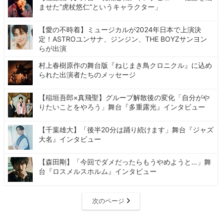
ませた“虎杖悠仁”というキャラクター」
【愛の不時着】ミュージカルが2024年日本で上演決
定！ASTROユンサナ、ジンジン、THE BOYZサンヨン
らが出演
村上春樹原作の舞台版『ねじまき鳥クロニクル』に込め
られた出演者たちのメッセージ
【稲垣吾郎×真飛聖】グループ解散後の変化「自分がや
りたいことをやろう」舞台『多重露光』インタビュー
【千葉雄大】「後半20分は踊り続けます」舞台『ジャズ
大名』インタビュー
【森田剛】「今回でダメだったらもうやめようと…」舞
台『ロスメルスホルム』インタビュー
次のページ