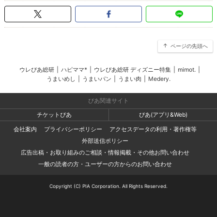
ページの先頭へ
ウレぴあ総研
|
ハピママ*
|
ウレぴあ総研 ディズニー特集
|
mimot.
|
うまいめし
|
うまいパン
|
うまい肉
|
Medery.
ぴあ関連サイト
チケットぴあ
ぴあ(アプリ&Web)
会社案内
プライバシーポリシー
アクセスデータの利用・著作権等
外部送信ポリシー
広告出稿・お取り組みのご相談・情報掲載・その他お問い合わせ
一般の読者の方・ユーザーの方からのお問い合わせ
Copyright (C) PIA Corporation. All Rights Reserved.