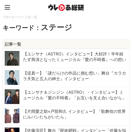
ウレぴあ総研（うれぴあ）
TOP
>
キーワード別一覧
ステージ
キーワード：
記事一覧
【ユンサナ（ASTRO）インタビュー】大好評！半年経
たず再演となったミュージカル『愛の不時着』への想い
【堤真一】「謎だらけの作品に挑む想い」舞台『カラカ
ラ天気と五人の紳士』インタビュー
【ユンサナ＆ジンジン（ASTRO）・インタビュー】ミ
ュージカル『愛の不時着』「お互いを支え合いながら」
【片岡愛之助×戸部和久 インタビュー】「歌舞伎の世界
にルパンたちがいたら」
【佐藤流司】舞台『呪術廻戦』インタビュー「佐藤を悩