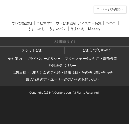
ページの先頭へ
ウレぴあ総研
|
ハピママ*
|
ウレぴあ総研 ディズニー特集
|
mimot.
|
うまいめし
|
うまいパン
|
うまい肉
|
Medery.
ぴあ関連サイト
チケットぴあ
ぴあ(アプリ&Web)
会社案内
プライバシーポリシー
アクセスデータの利用・著作権等
外部送信ポリシー
広告出稿・お取り組みのご相談・情報掲載・その他お問い合わせ
一般の読者の方・ユーザーの方からのお問い合わせ
Copyright (C) PIA Corporation. All Rights Reserved.