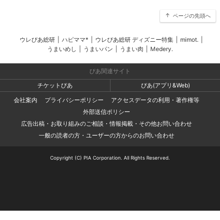
ページの先頭へ
ウレぴあ総研
|
ハピママ*
|
ウレぴあ総研 ディズニー特集
|
mimot.
|
うまいめし
|
うまいパン
|
うまい肉
|
Medery.
ぴあ関連サイト
チケットぴあ
ぴあ(アプリ&Web)
会社案内
プライバシーポリシー
アクセスデータの利用・著作権等
外部送信ポリシー
広告出稿・お取り組みのご相談・情報掲載・その他お問い合わせ
一般の読者の方・ユーザーの方からのお問い合わせ
Copyright (C) PIA Corporation. All Rights Reserved.