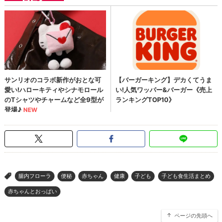
腸内フローラ
便秘
赤ちゃん
健康
子ども
子ども食生活まとめ
>
赤ちゃんとおっぱい
ページの先頭へ