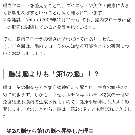
腸内フローラを整えることで、ダイエットや美容・健康に大き
く影響を及ぼすということは広く知られています。
科学雑誌「
Nature(
2006年12月21号)」でも、
腸内フローラは宿
主の肥満に関係していると発表されています。
でも、腸内フローラの働きはそれだけではありません。
そこで今回は、腸内フローラの未知なる可能性とその実態につ
いてお話しましょう。
腸は脳よりも「第
1
の脳」！？
腸は、脳の指令を介さず自律神経に支配され、生命の維持のた
めに動きます。しかも、幸せホルモン等ホルモン物質の一部や
免疫細胞も腸内で生成されますので、健康や精神にも大きく影
響します。そのことから、腸は「第
2
の脳」とも呼ばれてきまし
た。
第
2
の脳から第
1
の脳へ昇格した理由