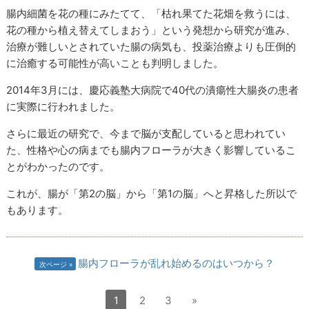
腸内細菌を花の種にみたてて、「枯れ果てた花畑を救うには、
花の種から植え替えてしまおう」という発想から研究が進み、
治療が難しいとされていた腸の病気も、投薬治療よりも圧倒的
に治癒する可能性が高いことも判明しました。
2014
年
3
月には、慶応義塾大病院で
40
代の潰瘍性大腸炎の患者
に実際に行われました。
さらに最近の研究で、今まで脳が支配していると思われてい
た、性格や心の病までも腸内フローラが大きく影響しているこ
とがわかったのです。
これが、腸が「第
2
の脳」から「第
1
の脳」へと昇格した所以で
もあります。
腸内フローラが乱れ始めるのはいつから？
次ページ
1
2
3
»