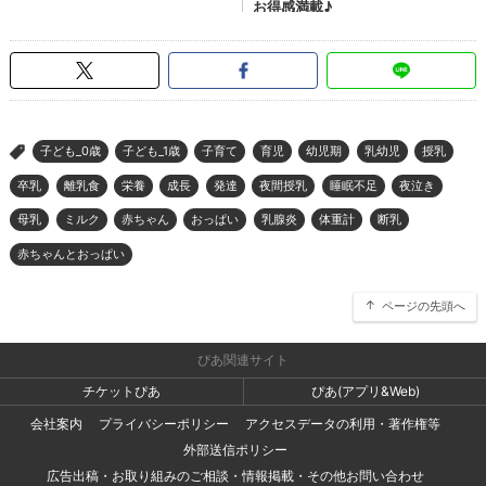
子ども_0歳
子ども_1歳
子育て
育児
幼児期
乳幼児
授乳
>
卒乳
離乳食
栄養
成長
発達
夜間授乳
睡眠不足
夜泣き
母乳
ミルク
赤ちゃん
おっぱい
乳腺炎
体重計
断乳
赤ちゃんとおっぱい
ページの先頭へ
ぴあ関連サイト
チケットぴあ
ぴあ(アプリ&Web)
会社案内
プライバシーポリシー
アクセスデータの利用・著作権等
外部送信ポリシー
広告出稿・お取り組みのご相談・情報掲載・その他お問い合わせ