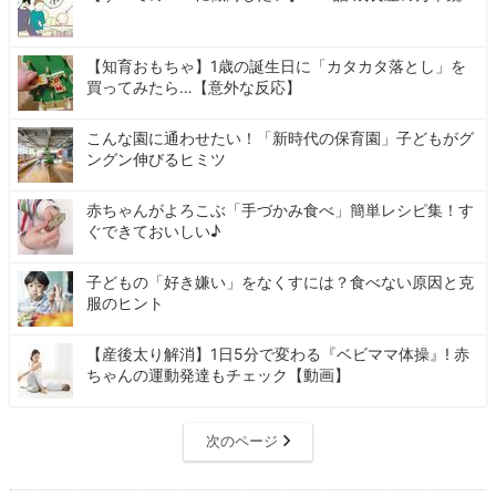
【知育おもちゃ】1歳の誕生日に「カタカタ落とし」を
買ってみたら…【意外な反応】
こんな園に通わせたい！「新時代の保育園」子どもがグ
ングン伸びるヒミツ
赤ちゃんがよろこぶ「手づかみ食べ」簡単レシピ集！す
ぐできておいしい♪
子どもの「好き嫌い」をなくすには？食べない原因と克
服のヒント
【産後太り解消】1日5分で変わる『ベビママ体操』! 赤
ちゃんの運動発達もチェック【動画】
次のページ