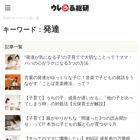
ウレぴあ総研（うれぴあ）
TOP
>
キーワード別一覧
発達
キーワード：
記事一覧
“発達が気になる子”の子育てで大切なことって？ママ・
パパの心がラクになる3つの方法
言葉の発達がゆっくりな子に！音楽で子どもの発語をう
ながす「ことば音楽療法」って？
【子育て】うちの子、成長が遅いかも…「他の子と比べ
てしまう時」の対処法【元保育士が解説】
【子育て】親がやりがちな「間違った3つの読み聞か
せ」って!? 本当に子どもの脳と心が育つやり方
【すべてのママに懺悔したい】#90話 成長差の万華鏡