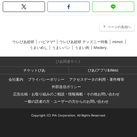
ページの先頭へ
ウレぴあ総研
|
ハピママ*
|
ウレぴあ総研 ディズニー特集
|
mimot.
|
うまいめし
|
うまいパン
|
うまい肉
|
Medery.
ぴあ関連サイト
チケットぴあ
ぴあ(アプリ&Web)
会社案内
プライバシーポリシー
アクセスデータの利用・著作権等
外部送信ポリシー
広告出稿・お取り組みのご相談・情報掲載・その他お問い合わせ
一般の読者の方・ユーザーの方からのお問い合わせ
Copyright (C) PIA Corporation. All Rights Reserved.