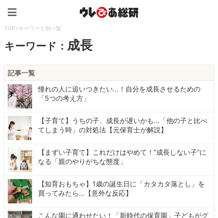
ウレぴあ総研（うれぴあ）
TOP
>
キーワード別一覧
成長
キーワード：
記事一覧
憧れの人に追いつきたい…！自分を成長させるための
「5つの考え方」
【子育て】うちの子、成長が遅いかも…「他の子と比べ
てしまう時」の対処法【元保育士が解説】
【まずい子育て】これだけはやめて！“成長しない子”に
なる「親のやりがちな態度」
【知育おもちゃ】1歳の誕生日に「カタカタ落とし」を
買ってみたら…【意外な反応】
こんな園に通わせたい！「新時代の保育園」子どもがグ