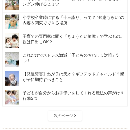
ングン伸びるヒミツ
小学校卒業時にする「十三詣り」って？ “知恵もらい”の
内容＆関東でできる場所
子育ての専門家に聞く「きょうだい喧嘩」で学ぶもの。
親は口出しOK？
これだけでストレス激減「子どものおねしょ対策」5
つ！
【発達障害】わが子は天才？ギフテッドチャイルド？親
が子に期待すべきこと
子どもが自分からお手伝いをしてくれる魔法の声がけ＆
行動5つ
次のページ