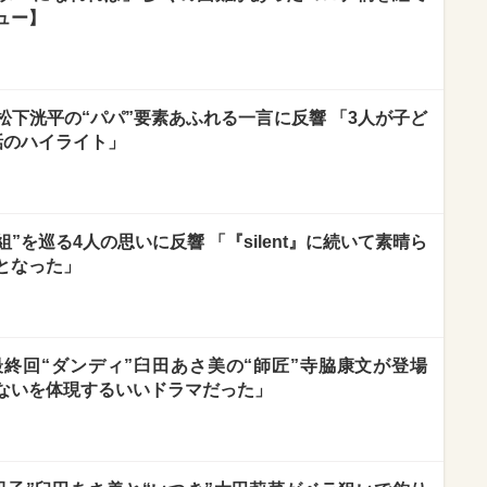
ュー】
松下洸平の“パパ”要素あふれる一言に反響 「3人が子ど
話のハイライト」
”を巡る4人の思いに反響 「『silent』に続いて素晴ら
となった」
終回“ダンディ”臼田あさ美の“師匠”寺脇康文が登場
ないを体現するいいドラマだった」