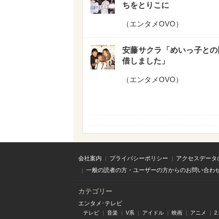
ちをとりこに
（
エンタメOVO
）
安藤サクラ「めいっ子との
借しました」
（
エンタメOVO
）
会社案内
プライバシーポリシー
アクセスデータ
一般の読者の方・ユーザーの方からのお問い合わ
カテゴリー
エンタメ･テレビ
テレビ
音楽
V系
アイドル
映画
アニメ
2