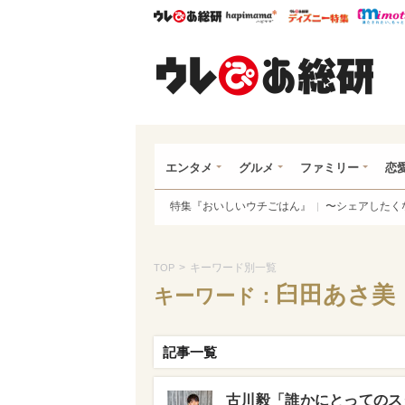
ウレぴあ総研
ハピママ*
ウレぴあ
ウレ
エンタメ
グルメ
ファミリー
恋
特集『おいしいウチごはん』
〜シェアしたく
>
キーワード別一覧
TOP
臼田あさ美
キーワード：
記事一覧
古川毅「誰かにとってのス