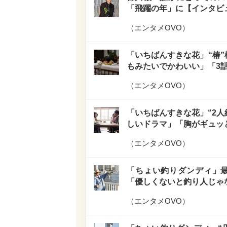
「飛躍の年」に【インタビ
（
エンタメOVO
）
「いちばんすきな花」“椿”
もみたいでかわいい」「3
（
エンタメOVO
）
「いちばんすきな花」“2人組
しいドラマ」「胸がギュッ
（
エンタメOVO
）
「ちょい釣りダンディ」最
「優しくないと釣り人じゃ
（
エンタメOVO
）