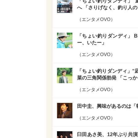
「ちょい釣りダンディ」“
へ 「さりげなく、釣り人
（
エンタメOVO
）
「ちょい釣りダンディ」 B
ー、いたー」
（
エンタメOVO
）
「ちょい釣りダンディ」“凪
菜の三角関係勃発 「こっ
（
エンタメOVO
）
田中圭、興味があるのは「
（
エンタメOVO
）
臼田あさ美、12年ぶり共