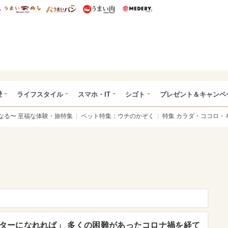
総研 ディズニー特集
mimot.
うまいめし
うまいパン
うまい肉
Medery.
ぴあ総研（うれぴあ）
愛
ライフスタイル
スマホ・IT
シゴト
プレゼント＆キャンペ
なる〜 至福な体験・旅特集
ペット特集：ウチのかぞく
特集 カラダ・ココロ・
ターになれれば」 多くの困難があったコロナ禍を経て