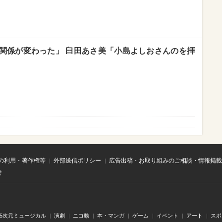
関係が変わった」 臼田あさ美「小島よしおさんのを拝
の利用・著作権等
外部送信ポリシー
広告出稿・お取り組みのご相談・情報掲載
せ
.5次元ミュージカル
演劇
ニコ動
本・マンガ
ゲーム
イベント
アート
スポ