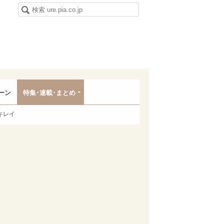
ーン
特集･連載･まとめ
キレイ