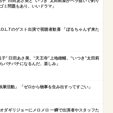
凪子”臼田あさ美と“いつき”太田莉菜がベラ狙いで釣り
のゴミ問題もあり、いいドラマ」
.O.L.Tのゲスト出演で視聴者歓喜 「ぼるちゃんず来た
子” 臼田あさ美、“天王寺”上地雄輔、“いつき”太田莉
からバチバチになるんだ、楽しみ」
執筆活動」 「ゼロから物事を生み出すってすごい」
演オダギリジョーにメロメロ 一瞬で出演者やスタッフた