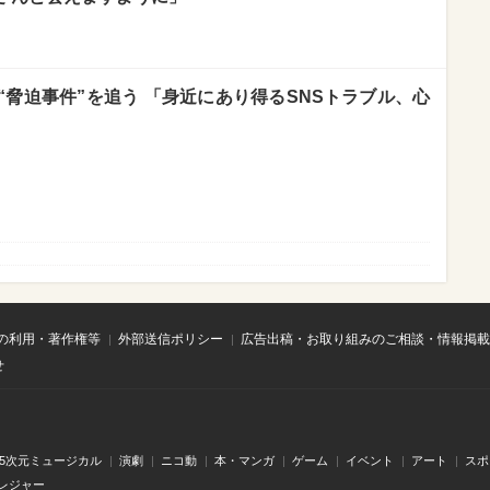
脅迫事件”を追う 「身近にあり得るSNSトラブル、心
の利用・著作権等
外部送信ポリシー
広告出稿・お取り組みのご相談・情報掲載
せ
.5次元ミュージカル
演劇
ニコ動
本・マンガ
ゲーム
イベント
アート
スポ
レジャー