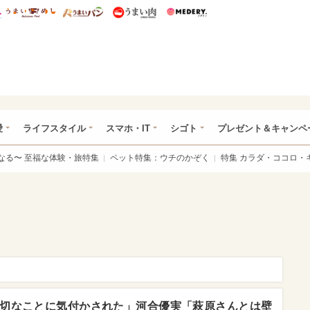
総研 ディズニー特集
mimot.
うまいめし
うまいパン
うまい肉
Medery.
ぴあ総研（うれぴあ）
愛
ライフスタイル
スマホ・IT
シゴト
プレゼント＆キャンペ
なる〜 至福な体験・旅特集
ペット特集：ウチのかぞく
特集 カラダ・ココロ・
切なことに気付かされた」河合優実「萩原さんとは壁