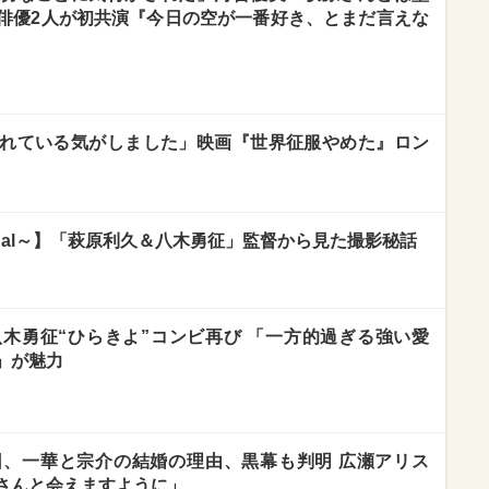
俳優2人が初共演『今日の空が一番好き、とまだ言えな
れている気がしました」映画『世界征服やめた』ロン
rnal～】「萩原利久＆八木勇征」監督から見た撮影秘話
木勇征“ひらきよ”コンビ再び 「一方的過ぎる強い愛
」が魅力
、一華と宗介の結婚の理由、黒幕も判明 広瀬アリス
さんと会えますように」