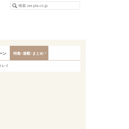
ーン
特集･連載･まとめ
キレイ