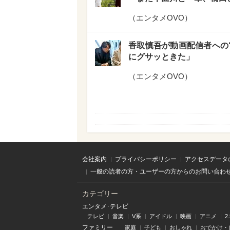
（
エンタメOVO
）
香取慎吾が動画配信者への“
にグサッときた」
（
エンタメOVO
）
会社案内
プライバシーポリシー
アクセスデータ
一般の読者の方・ユーザーの方からのお問い合わ
カテゴリー
エンタメ･テレビ
テレビ
音楽
V系
アイドル
映画
アニメ
2
ファミリー
家庭
子ども
おしゃれ
おでかけ・