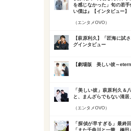
を感じなかった」旬の若手
い僕は』【インタビュー】
（
エンタメOVO
）
【萩原利久】「匠海に試さ
グインタビュー
【劇場版 美しい彼～ete
「美しい彼」萩原利久＆八
と、まんざらでもない清居
（
エンタメOVO
）
「探偵が早すぎる」最終回
「また千曲川と一華、橋田