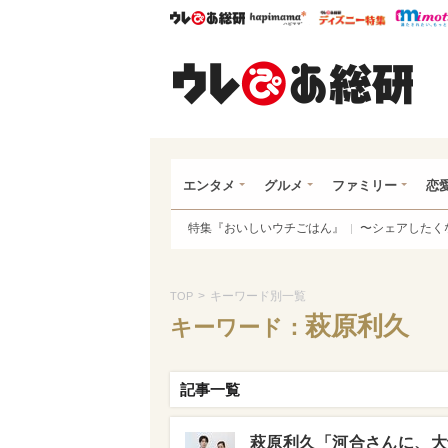
ウレぴあ総研
ハピママ*
ウレぴあ
ウレ
エンタメ
グルメ
ファミリー
恋
特集『おいしいウチごはん』
〜シェアしたく
>
キーワード別一覧
TOP
萩原利久
キーワード：
記事一覧
萩原利久「河合さんに、大