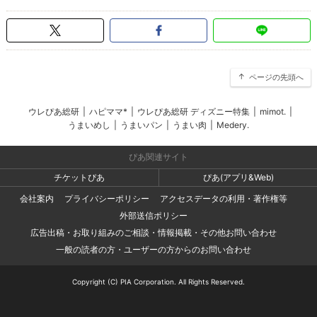
ページの先頭へ
ウレぴあ総研
|
ハピママ*
|
ウレぴあ総研 ディズニー特集
|
mimot.
|
うまいめし
|
うまいパン
|
うまい肉
|
Medery.
ぴあ関連サイト
チケットぴあ
ぴあ(アプリ&Web)
会社案内
プライバシーポリシー
アクセスデータの利用・著作権等
外部送信ポリシー
広告出稿・お取り組みのご相談・情報掲載・その他お問い合わせ
一般の読者の方・ユーザーの方からのお問い合わせ
Copyright (C) PIA Corporation. All Rights Reserved.