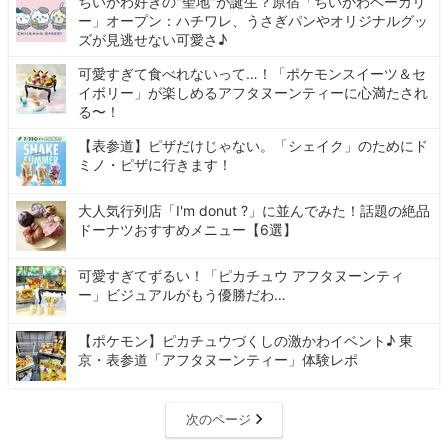
ちいかわ好きの"聖地"が誕生？原宿「ちいかわベーカリ
ー」オープン：ハチワレ、うさぎパンやオリジナルグッ
ズが見逃せない可愛さ♪
可愛すぎて食べれないって…！「ポケモンスイーツ＆セ
イボリー」が楽しめるアフタヌーンティーに心満たされ
る〜！
【表参道】ピザだけじゃない。「シェイク」のためにド
ミノ・ピザに行きます！
大人気行列店「I'm donut ?」に並んでみた！話題の絶品
ドーナツおすすめメニュー【6選】
可愛すぎてずるい！「ピカチュウ アフタヌーンティ
ー」ビジュアルがもう優勝だわ…
【ポケモン】ピカチュウづくしの激かわイベント♪ 東
京・表参道「アフタヌーンティー」体験レポ
次のページ