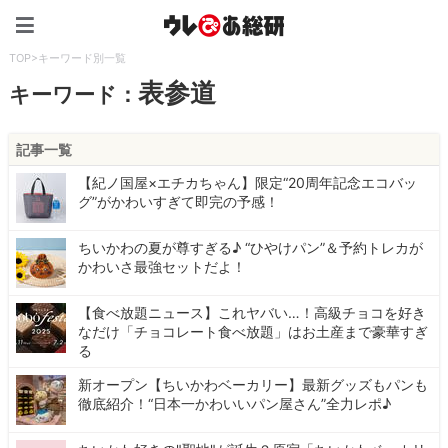
ウレぴあ総研（うれぴあ）
TOP
>
キーワード別一覧
表参道
キーワード：
記事一覧
【紀ノ国屋×エチカちゃん】限定“20周年記念エコバッ
グ”がかわいすぎて即完の予感！
ちいかわの夏が尊すぎる♪ “ひやけパン”＆予約トレカが
かわいさ最強セットだよ！
【食べ放題ニュース】これヤバい…！高級チョコを好き
なだけ「チョコレート食べ放題」はお土産まで豪華すぎ
る
新オープン【ちいかわベーカリー】最新グッズもパンも
徹底紹介！“日本一かわいいパン屋さん”全力レポ♪