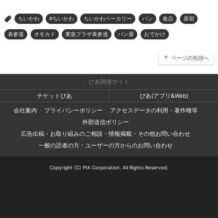
ちいかわ
#ちいかわ
ちいかわベーカリー
パン
食品
原宿
>
表参道
オモカド
東急プラザ表参道
パン屋
おでかけ
ページの先頭へ
ぴあ関連サイト
チケットぴあ
ぴあ(アプリ&Web)
会社案内
プライバシーポリシー
アクセスデータの利用・著作権等
外部送信ポリシー
広告出稿・お取り組みのご相談・情報掲載・その他お問い合わせ
一般の読者の方・ユーザーの方からのお問い合わせ
Copyright (C) PIA Corporation. All Rights Reserved.