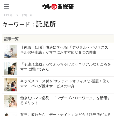
ウレぴあ総研（うれぴあ）
TOP
>
キーワード別一覧
託児所
キーワード：
記事一覧
【復職・転職】快適に学べる!「デジタル・ビジネスス
キル習得訓練」がママにおすすめな８つの理由
「子連れ出勤」ってぶっちゃけどう？リアルなところを
ママに聞いてみた！
キッズスペース付き“サテライトオフィス”が話題！働く
ママ・パパが推すサービスの中身
働きたいママ必見！「マザーズハローワーク」を活用す
るメリット
育児に疲れたら「デートナイト」はどう？託児所がある