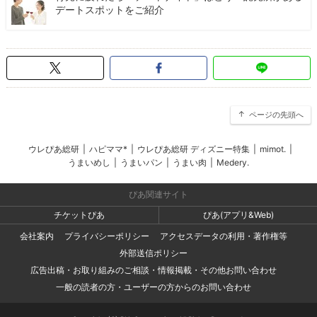
デートスポットをご紹介
ページの先頭へ
ウレぴあ総研
|
ハピママ*
|
ウレぴあ総研 ディズニー特集
|
mimot.
|
うまいめし
|
うまいパン
|
うまい肉
|
Medery.
ぴあ関連サイト
チケットぴあ
ぴあ(アプリ&Web)
会社案内
プライバシーポリシー
アクセスデータの利用・著作権等
外部送信ポリシー
広告出稿・お取り組みのご相談・情報掲載・その他お問い合わせ
一般の読者の方・ユーザーの方からのお問い合わせ