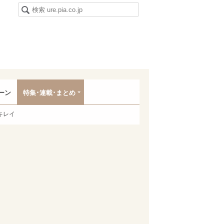
ーン
特集･連載･まとめ
キレイ