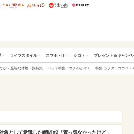
総研 ディズニー特集
mimot.
うまいめし
うまいパン
うまい肉
Medery.
ぴあ総研（うれぴあ）
愛
ライフスタイル
スマホ・IT
シゴト
プレゼント＆キャンペ
なる〜 至福な体験・旅特集
ペット特集：ウチのかぞく
特集 カラダ・ココロ・
愛対象として意識した瞬間 #2「素っ気なかったけど」