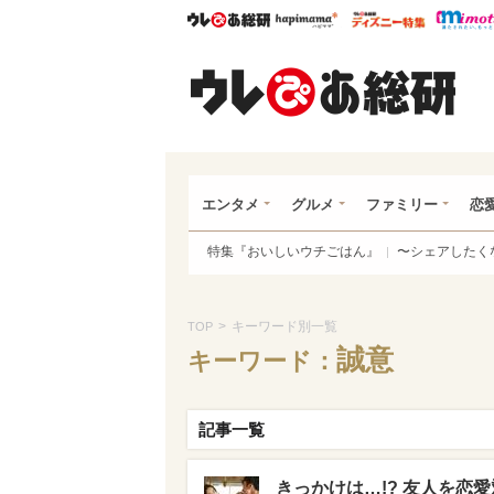
ウレぴあ総研
ハピママ*
ウレぴあ
ウレ
エンタメ
グルメ
ファミリー
恋
特集『おいしいウチごはん』
〜シェアしたく
>
キーワード別一覧
TOP
誠意
キーワード：
記事一覧
きっかけは…!? 友人を恋