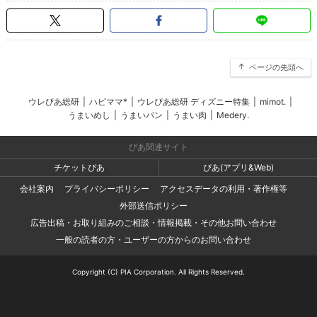
ページの先頭へ
ウレぴあ総研
|
ハピママ*
|
ウレぴあ総研 ディズニー特集
|
mimot.
|
うまいめし
|
うまいパン
|
うまい肉
|
Medery.
ぴあ関連サイト
チケットぴあ
ぴあ(アプリ&Web)
会社案内
プライバシーポリシー
アクセスデータの利用・著作権等
外部送信ポリシー
広告出稿・お取り組みのご相談・情報掲載・その他お問い合わせ
一般の読者の方・ユーザーの方からのお問い合わせ
Copyright (C) PIA Corporation. All Rights Reserved.