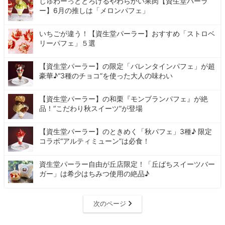
じゅわーっととろけるやわらかい果肉【資生堂パーラ
ー】6月の推しは「メロンパフェ」
いちごが違う！【資生堂パーラー】おすすめ「ストロベ
リーパフェ」５選
【資生堂パーラー】の限定「バレンタインパフェ」が超
豪華♪“3種のチョコ”を使った大人の味わい
【資生堂パーラー】の和栗『モンブランパフェ』が絶
品！“こだわり秋スイーツ”が登場
【資生堂パーラー】のときめく「秋パフェ」3種♪ 限定
コラボ“アルティミューン”は必食！
資生堂パーラー自由が丘店限定！「丘ばちスイーツバー
ガー」は希少はちみつ使用の絶品♪
次のページ