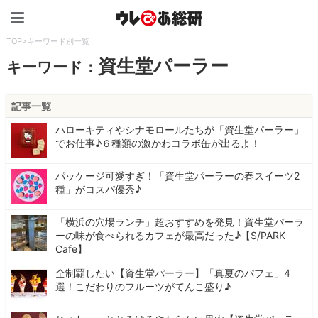
ウレぴあ総研（うれぴあ）
TOP
>
キーワード別一覧
資生堂パーラー
キーワード：
記事一覧
ハローキティやシナモロールたちが「資生堂パーラー」
でお仕事♪６種類の激かわコラボ缶が出るよ！
パッケージ可愛すぎ！「資生堂パーラーの春スイーツ2
種」がコスパ優秀♪
「横浜の穴場ランチ」超おすすめを発見！資生堂パーラ
ーの味が食べられるカフェが最高だった♪【S/PARK
Cafe】
全制覇したい【資生堂パーラー】「真夏のパフェ」4
選！こだわりのフルーツがてんこ盛り♪