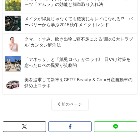
ーツ「アムラ」の効能と簡単取り入れ法
メイクが得意じゃなくても確実にキレイになれる!? バ
ーバリーから学ぶ2015秋冬メイクトレンド
クマ、くすみ、吹き出物…寝不足による“肌の3大トラブ
ル”カンタン解消法
「アネッサ」と「紙兎ロペ」がコラボ! 日やけ対策を
怠ったロペの異変が笑劇的
美を追求して新車をGET!? Beauty & Co.×日産自動車の
斜め上コラボ
前のページ