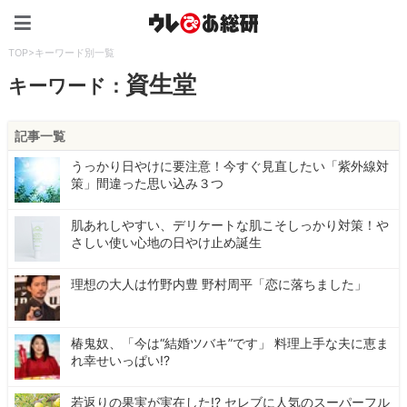
ウレぴあ総研（うれぴあ）
TOP
>
キーワード別一覧
資生堂
キーワード：
記事一覧
うっかり日やけに要注意！今すぐ見直したい「紫外線対
策」間違った思い込み３つ
肌あれしやすい、デリケートな肌こそしっかり対策！や
さしい使い心地の日やけ止め誕生
理想の大人は竹野内豊 野村周平「恋に落ちました」
椿鬼奴、「今は“結婚ツバキ”です」 料理上手な夫に恵ま
れ幸せいっぱい!?
若返りの果実が実在した!? セレブに人気のスーパーフル