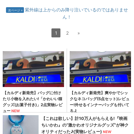
紫外線は上からのみ降り注いでいるのではありませ
次ページ
ん！
1
2
»