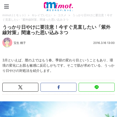
mimot.(ミモット)
mimot.(ミモット)
>
キレイでいたい
>
コスメ
>
うっかり日やけに要注意！今す
ぐ見直したい「紫外線対策」間違った思い込み３つ
うっかり日やけに要注意！今すぐ見直したい「紫外
線対策」間違った思い込み３つ
宝生 桐子
2016.3.16 13:00
3月といえば、暦の上ではもう春。季節の変わり目ということもあり、環
境の変化にお肌も敏感に反応しがちです。そこで肌が求めている、うっか
り日やけの対処法を紹介します。