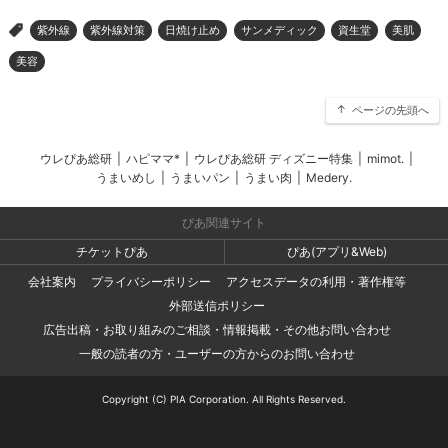
紫外線
紫外線対策
日焼け止め
サンメディック
資生堂
美肌
>
美容
ページの先頭へ
ウレぴあ総研
|
ハピママ*
|
ウレぴあ総研 ディズニー特集
|
mimot.
|
うまいめし
|
うまいパン
|
うまい肉
|
Medery.
ぴあ関連サイト
チケットぴあ
ぴあ(アプリ&Web)
会社案内
プライバシーポリシー
アクセスデータの利用・著作権等
外部送信ポリシー
広告出稿・お取り組みのご相談・情報掲載・その他お問い合わせ
一般の読者の方・ユーザーの方からのお問い合わせ
Copyright (C) PIA Corporation. All Rights Reserved.