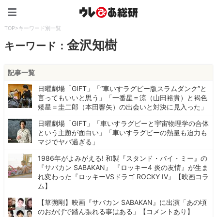
ウレぴあ総研（うれぴあ）
TOP
>
キーワード別一覧
金沢知樹
キーワード：
記事一覧
日曜劇場「GIFT」「“車いすラグビー版スラムダンク”と
言ってもいいと思う」「一番星＝涼（山田裕貴）と褐色
矮星＝圭二郎（本田響矢）の出会いと対決に見入った」
日曜劇場「GIFT」「車いすラグビーと宇宙物理学の合体
という主題が面白い」「車いすラグビーの熱量も迫力も
マジでヤバ過ぎる」
1986年がよみがえる! 和製『スタンド・バイ・ミー』の
『サバカン SABAKAN』 『ロッキー4 炎の友情』が生ま
れ変わった『ロッキーVSドラゴ ROCKY IV』【映画コラ
ム】
【草彅剛】映画『サバカン SABAKAN』に出演「あの頃
のおかげで踏ん張れる事はある」【コメントあり】