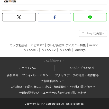
ページの先頭へ
ウレぴあ総研
|
ハピママ*
|
ウレぴあ総研 ディズニー特集
|
mimot.
|
うまいめし
|
うまいパン
|
うまい肉
|
Medery.
ぴあ関連サイト
チケットぴあ
ぴあ(アプリ&Web)
会社案内
プライバシーポリシー
アクセスデータの利用・著作権等
外部送信ポリシー
広告出稿・お取り組みのご相談・情報掲載・その他お問い合わせ
一般の読者の方・ユーザーの方からのお問い合わせ
Copyright (C) PIA Corporation. All Rights Reserved.