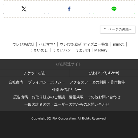
ページの先頭へ
ウレぴあ総研
|
ハピママ*
|
ウレぴあ総研 ディズニー特集
|
mimot.
|
うまいめし
|
うまいパン
|
うまい肉
|
Medery.
ぴあ関連サイト
チケットぴあ
ぴあ(アプリ&Web)
会社案内
プライバシーポリシー
アクセスデータの利用・著作権等
外部送信ポリシー
広告出稿・お取り組みのご相談・情報掲載・その他お問い合わせ
一般の読者の方・ユーザーの方からのお問い合わせ
Copyright (C) PIA Corporation. All Rights Reserved.