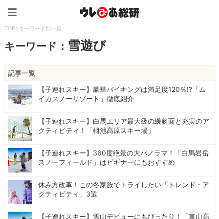
ウレぴあ総研（うれぴあ）
TOP
>
キーワード別一覧
雪遊び
キーワード：
記事一覧
【子連れスキー】豪華バイキングは満足度120％⁉「ム
イカスノーリゾート」徹底紹介
【子連れスキー】白馬エリア最大級の緩斜面と充実のア
クティビティ！「栂池高原スキー場」
【子連れスキー】360度絶景の大パノラマ！「白馬岩岳
スノーフィールド」はビギナーにもおすすめ
休み方改革！この冬家族でトライしたい「トレンド・ア
クティビティ」3選
【子連れスキー】雪山デビューにもぴったり！「車山高