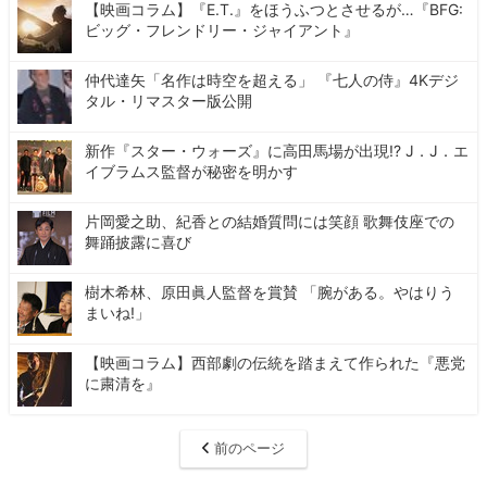
【映画コラム】『E.T.』をほうふつとさせるが…『BFG:
ビッグ・フレンドリー・ジャイアント』
仲代達矢「名作は時空を超える」 『七人の侍』4Kデジ
タル・リマスター版公開
新作『スター・ウォーズ』に高田馬場が出現!? J．J．エ
イブラムス監督が秘密を明かす
片岡愛之助、紀香との結婚質問には笑顔 歌舞伎座での
舞踊披露に喜び
樹木希林、原田眞人監督を賞賛 「腕がある。やはりう
まいね!」
【映画コラム】西部劇の伝統を踏まえて作られた『悪党
に粛清を』
前のページ