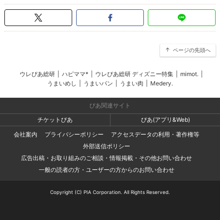
ページの先頭へ
ウレぴあ総研
|
ハピママ*
|
ウレぴあ総研 ディズニー特集
|
mimot.
|
うまいめし
|
うまいパン
|
うまい肉
|
Medery.
ぴあ関連サイト
チケットぴあ
ぴあ(アプリ&Web)
会社案内
プライバシーポリシー
アクセスデータの利用・著作権等
外部送信ポリシー
広告出稿・お取り組みのご相談・情報掲載・その他お問い合わせ
一般の読者の方・ユーザーの方からのお問い合わせ
Copyright (C) PIA Corporation. All Rights Reserved.