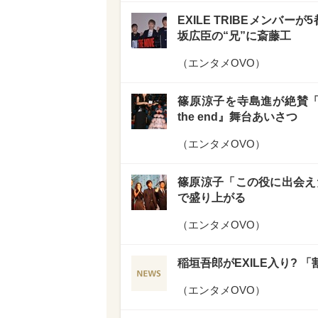
EXILE TRIBEメンバー
坂広臣の“兄”に斎藤工
（
エンタメOVO
）
篠原涼子を寺島進が絶賛「
the end』舞台あいさつ
（
エンタメOVO
）
篠原涼子「この役に出会え
で盛り上がる
（
エンタメOVO
）
稲垣吾郎がEXILE入り?
（
エンタメOVO
）