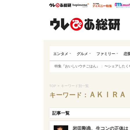
ウレぴあ総研
ハピママ*
ウレぴあ
ウレ
エンタメ
グルメ
ファミリー
恋
特集『おいしいウチごはん』
〜シェアしたく
>
キーワード別一覧
TOP
ＡＫＩＲＡ
キーワード：
記事一覧
岩田剛典、生コンの正体は