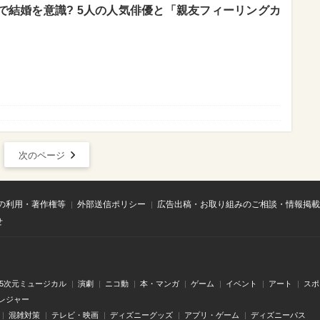
で結婚を意識? 5人の人気俳優と「親友フィーリングカ
次のページ
の利用・著作権等
外部送信ポリシー
広告出稿・お取り組みのご相談・情報掲載
せ
.5次元ミュージカル
演劇
ニコ動
本・マンガ
ゲーム
イベント
アート
スポ
レジャー
混雑対策
テレビ・映画
ディズニーグッズ
アプリ・ゲーム
ディズニーパス