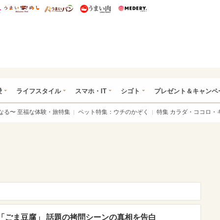
総研 ディズニー特集
mimot.
うまいめし
うまいパン
うまい肉
Medery.
ぴあ総研（うれぴあ）
愛
ライフスタイル
スマホ・IT
シゴト
プレゼント＆キャンペ
なる〜 至福な体験・旅特集
ペット特集：ウチのかぞく
特集 カラダ・ココロ・
「ごま豆腐」 話題の拷問シーンの真相を告白