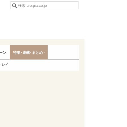
ーン
特集･連載･まとめ
キレイ