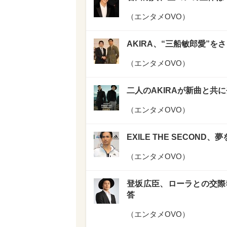
（
エンタメOVO
）
AKIRA、“三船敏郎愛”
（
エンタメOVO
）
二人のAKIRAが新曲と共
（
エンタメOVO
）
EXILE THE SECON
（
エンタメOVO
）
登坂広臣、ローラとの交際
答
（
エンタメOVO
）