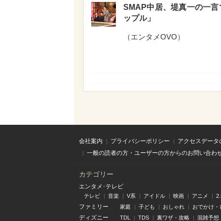
SMAP中居、堤真一の一言
ップル」
（
エンタメOVO
）
会社案内
プライバシーポリシー
アクセスデータ
一般の読者の方・ユーザーの方からのお問い合わ
カテゴリー
エンタメ･テレビ
テレビ
音楽
V系
アイドル
映画
アニメ
2
ファミリー
家庭
子ども
おしゃれ
おでかけ・
ディズニー
TDL
TDS
裏ワザ・攻略
混雑予想