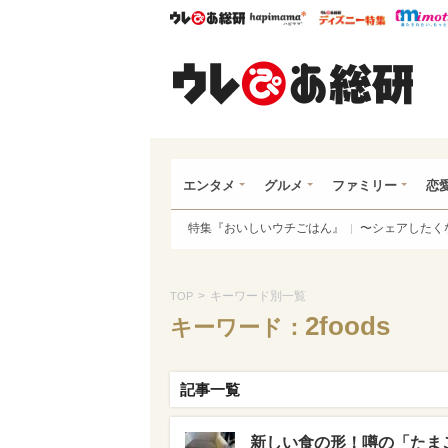
ウレぴあ総研
ハピママ*
ウレぴあ
ウレ
エンタメ
グルメ
ファミリー
恋
特集『おいしいウチごはん』
〜シェアしたく
>
キーワード別一覧
TOP
2foods
キーワード：
記事一覧
新しい食の形！噂の「たま