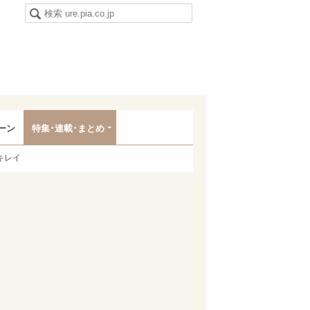
ーン
特集･連載･まとめ
キレイ