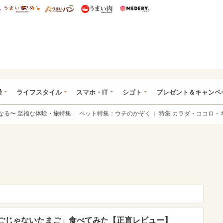
総研 ディズニー特集
mimot.
うまいめし
うまいパン
うまい肉
Medery.
ぴあ総研（うれぴあ）
愛
ライフスタイル
スマホ・IT
シゴト
プレゼント＆キャンペ
なる〜 至福な体験・旅特集
ペット特集：ウチのかぞく
特集 カラダ・ココロ・
ごじゃないたまご」食べてみた【正直レビュー】