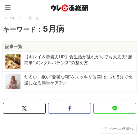
ウレぴあ総研（うれぴあ）
TOP
>
キーワード別一覧
5月病
キーワード：
記事一覧
【キレイ＆恋愛力UP】食生活が乱れがちでも大丈夫! 超
簡単“メンタルバランス”の整え方
だるい、眠い“憂鬱な朝”をスッキリ改善! たった5分で快
適になる簡単ケア2つ
ページの先頭へ