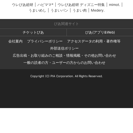
ウレぴあ総研
|
ハピママ*
|
ウレぴあ総研 ディズニー特集
|
mimot.
|
うまいめし
|
うまいパン
|
うまい肉
|
Medery.
ぴあ関連サイト
チケットぴあ
ぴあ(アプリ&Web)
会社案内
プライバシーポリシー
アクセスデータの利用・著作権等
外部送信ポリシー
広告出稿・お取り組みのご相談・情報掲載・その他お問い合わせ
一般の読者の方・ユーザーの方からのお問い合わせ
Copyright (C) PIA Corporation. All Rights Reserved.