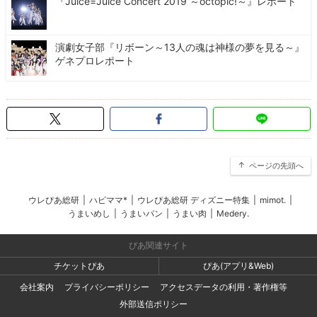
『Juice=Juice Concert 2019 ～octopic!～』レポート
演劇女子部『リボーン～13人の魂は神様の夢を見る～』
ゲネプロレポート
ページの先頭へ
ウレぴあ総研
|
ハピママ*
|
ウレぴあ総研 ディズニー特集
|
mimot.
|
うまいめし
|
うまいパン
|
うまい肉
|
Medery.
ぴあ関連サイト
チケットぴあ
ぴあ(アプリ&Web)
会社案内
プライバシーポリシー
アクセスデータの利用・著作権等
外部送信ポリシー