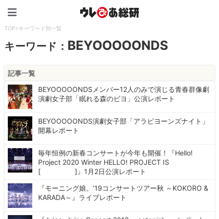
ウレぴあ総研（うれぴあ）
TOP
>
キーワード別一覧
BEYOOOOONDS
キーワード：
記事一覧
BEYOOOOONDSメンバー12人のみで演じる青春群像劇
演劇女子部「眠れる森のビヨ」公演レポート
BEYOOOOONDS演劇女子部「アラビヨーンズナイト」
開幕レポート
毎年恒例の新春コンサートが今年も開催！『Hello!
Project 2020 Winter HELLO! PROJECT IS
[ ]』1月2日公演レポート
『モーニング娘。’19コンサートツアー秋 ～KOKORO &
KARADA～』ライブレポート