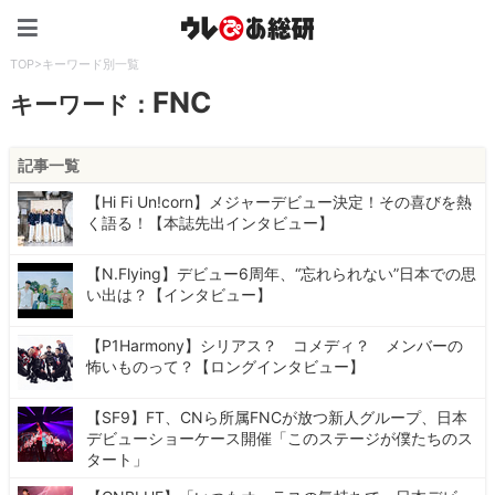
ウレぴあ総研（うれぴあ）
TOP
>
キーワード別一覧
FNC
キーワード：
記事一覧
【Hi Fi Un!corn】メジャーデビュー決定！その喜びを熱
く語る！【本誌先出インタビュー】
【N.Flying】デビュー6周年、“忘れられない”日本での思
い出は？【インタビュー】
【P1Harmony】シリアス？ コメディ？ メンバーの
怖いものって？【ロングインタビュー】
【SF9】FT、CNら所属FNCが放つ新人グループ、日本
デビューショーケース開催「このステージが僕たちのス
タート」