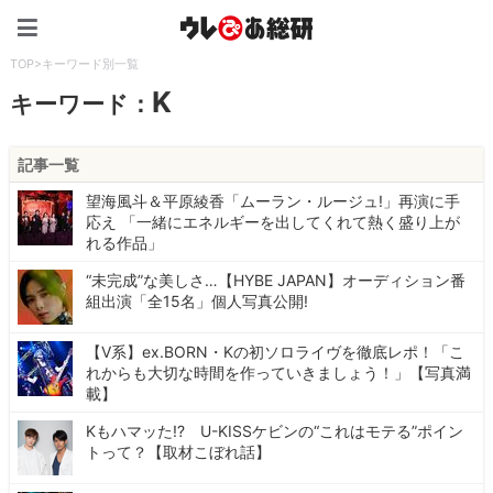
ウレぴあ総研（うれぴあ）
TOP
>
キーワード別一覧
K
キーワード：
記事一覧
望海風斗＆平原綾香「ムーラン・ルージュ!」再演に手
応え 「一緒にエネルギーを出してくれて熱く盛り上が
れる作品」
“未完成”な美しさ…【HYBE JAPAN】オーディション番
組出演「全15名」個人写真公開!
【V系】ex.BORN・Kの初ソロライヴを徹底レポ！「こ
れからも大切な時間を作っていきましょう！」【写真満
載】
Kもハマッた!? U-KISSケビンの“これはモテる”ポイン
トって？【取材こぼれ話】