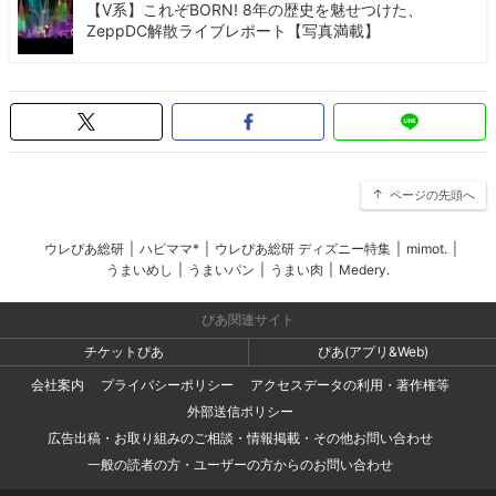
【V系】これぞBORN! 8年の歴史を魅せつけた、
ZeppDC解散ライブレポート【写真満載】
ページの先頭へ
ウレぴあ総研
|
ハピママ*
|
ウレぴあ総研 ディズニー特集
|
mimot.
|
うまいめし
|
うまいパン
|
うまい肉
|
Medery.
ぴあ関連サイト
チケットぴあ
ぴあ(アプリ&Web)
会社案内
プライバシーポリシー
アクセスデータの利用・著作権等
外部送信ポリシー
広告出稿・お取り組みのご相談・情報掲載・その他お問い合わせ
一般の読者の方・ユーザーの方からのお問い合わせ