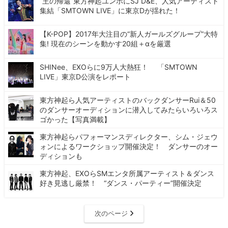
“王の帰還”東方神起ユンホにSJ D&E、人気アーティスト
集結「SMTOWN LIVE」に東京Dが揺れた！
【K-POP】2017年大注目の“新人ガールズグループ”大特
集! 現在のシーンを動かす20組＋αを厳選
SHINee、EXOらに9万人大熱狂！ 「SMTOWN
LIVE」東京D公演をレポート
東方神起ら人気アーティストのバックダンサーRui＆50
のダンサーオーディションに潜入してみたらいろいろス
ゴかった【写真満載】
東方神起らパフォーマンスディレクター、シム・ジェウ
ォンによるワークショップ開催決定！ ダンサーのオー
ディションも
東方神起、EXOらSMエンタ所属アーティスト＆ダンス
好き見逃し厳禁！ “ダンス・パーティー”開催決定
次のページ