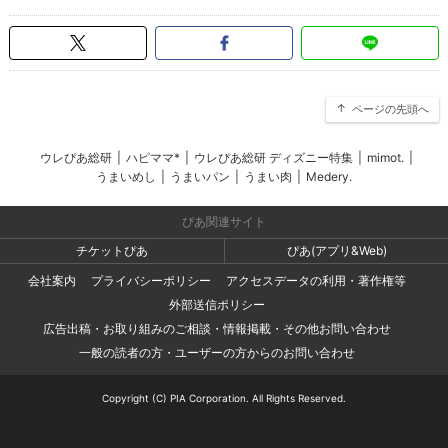
ページの先頭へ
ウレぴあ総研
|
ハピママ*
|
ウレぴあ総研 ディズニー特集
|
mimot.
|
うまいめし
|
うまいパン
|
うまい肉
|
Medery.
ぴあ関連サイト
チケットぴあ
ぴあ(アプリ&Web)
会社案内
プライバシーポリシー
アクセスデータの利用・著作権等
外部送信ポリシー
広告出稿・お取り組みのご相談・情報掲載・その他お問い合わせ
一般の読者の方・ユーザーの方からのお問い合わせ
Copyright (C) PIA Corporation. All Rights Reserved.