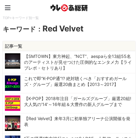
ウレぴあ総研（うれぴあ）
TOP
>
キーワード別一覧
Red Velvet
キーワード：
記事一覧
【SMTOWN】東方神起、“NCT”、aespaら全13組55名
のアーティストが見せつけた圧倒的なエンタメ力【ライ
ブレポ・セトリあり】
これで即“K-POP通”!? 絶対聴くべき「おすすめガール
ズ・グループ」厳選20曲まとめ【2013～2017】
【K-POP】2018年注目「ガールズグループ」厳選20組!
大人気の'14'～16年組＆大豊作の新人グループまで
【Red Velvet】来年3月に初単独アリーナ公演開催を発
表