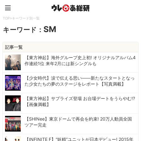
ウレぴあ総研（うれぴあ）
TOP
>
キーワード別一覧
SM
キーワード：
記事一覧
【東方神起】海外グループ史上初! オリジナルアルバム4
作連続1位 来年2月には新シングルも
【少女時代】涙で伝える思い――新たなスタートとなっ
た少女たちの夢のステージをレポート【写真満載】
【東方神起】サプライズ登場 お台場デートをうらやむ!?
【画像満載】
【SHINee】東京ドームで再会を約束! 20万人動員全国
ツアー完走
【INFINITE F】“妖精”ユニットが日本デビュー! 2015年