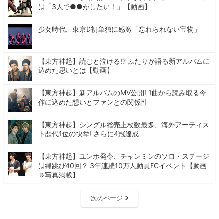
は「3人で●●がしたい！」【動画】
少女時代、東京D初単独に感激「忘れられない宝物」
【東方神起】読むと泣ける!? ふたりが語る新アルバムに
込めた思いとは【動画】
【東方神起】新アルバムのMV公開! 1曲から読み取る今
作に込めた想いとファンとの関係性
【東方神起】シングル総売上枚数最多、海外アーティス
ト歴代1位の快挙! さらに4冠達成
【東方神起】ユンホ発令、チャンミンのソロ・ステージ
は縄跳び40回？ 3年連続10万人動員FCイベント【動画
＆写真満載】
次のページ