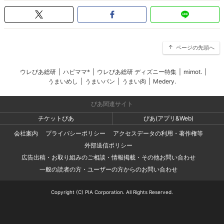
ページの先頭へ
ウレぴあ総研
|
ハピママ*
|
ウレぴあ総研 ディズニー特集
|
mimot.
|
うまいめし
|
うまいパン
|
うまい肉
|
Medery.
ぴあ関連サイト
チケットぴあ
ぴあ(アプリ&Web)
会社案内
プライバシーポリシー
アクセスデータの利用・著作権等
外部送信ポリシー
広告出稿・お取り組みのご相談・情報掲載・その他お問い合わせ
一般の読者の方・ユーザーの方からのお問い合わせ
Copyright (C) PIA Corporation. All Rights Reserved.