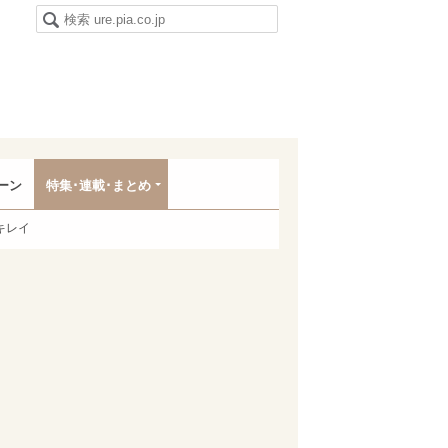
ーン
特集･連載･まとめ
キレイ