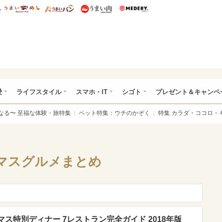
総研 ディズニー特集
mimot.
うまいめし
うまいパン
うまい肉
Medery.
ぴあ総研（うれぴあ）
愛
ライフスタイル
スマホ・IT
シゴト
プレゼント＆キャンペ
なる〜 至福な体験・旅特集
ペット特集：ウチのかぞく
特集 カラダ・ココロ・
スマスグルメまとめ
ス特別ディナー 7レストラン完全ガイド 2018年版