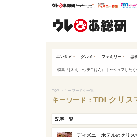
ウレぴあ総研
ハピママ*
ウレぴあ
ウレ
エンタメ
グルメ
ファミリー
恋
特集『おいしいウチごはん』
〜シェアしたく
>
キーワード別一覧
TOP
TDLクリ
キーワード：
記事一覧
ディズニーホテルのクリスマ