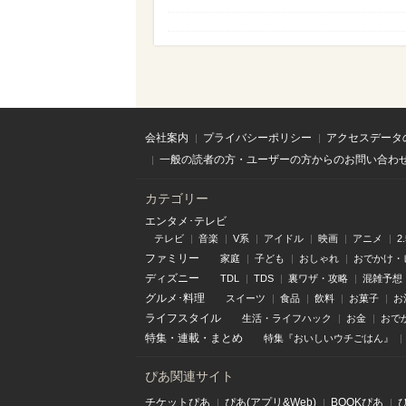
会社案内
プライバシーポリシー
アクセスデータ
一般の読者の方・ユーザーの方からのお問い合わ
カテゴリー
エンタメ･テレビ
テレビ
音楽
V系
アイドル
映画
アニメ
2
ファミリー
家庭
子ども
おしゃれ
おでかけ・
ディズニー
TDL
TDS
裏ワザ・攻略
混雑予想
グルメ･料理
スイーツ
食品
飲料
お菓子
お
ライフスタイル
生活・ライフハック
お金
おで
特集
・
連載
・
まとめ
特集『おいしいウチごはん』
ぴあ関連サイト
チケットぴあ
ぴあ(アプリ&Web)
BOOKぴあ