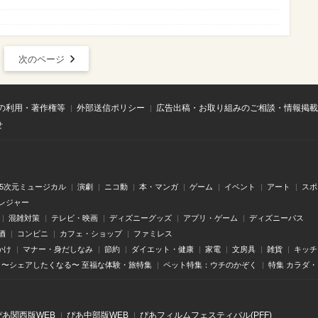
次のページ
の利用・著作権等
外部送信ポリシー
広告出稿・お取り組みのご相談・情報掲載
せ
.5次元ミュージカル
演劇
ニコ動
本・マンガ
ゲーム
イベント
アート
スポ
レジャー
混雑対策
テレビ・映画
ディズニーグッズ
アプリ・ゲーム
ディズニーパス
酒
コンビニ
カフェ・ショップ
ファミレス
かけ
マナー・身だしなみ
節約
ダイエット・健康
家電
文房具
雑貨
キッチ
〜シェアしたくなる〜 至福な体験・旅特集
ペット特集：ウチのかぞく
特集 カラダ
ぴあ関⻄版WEB
ぴあ中部版WEB
ぴあフィルムフェスティバル(PFF)