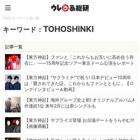
ウレぴあ総研（うれぴあ）
TOP
>
キーワード別一覧
TOHOSHINKI
キーワード：
記事一覧
【東方神起】ファンと「これからもお互いに高め合う存
在に」――15周年記念ツアー東京ドーム公演をレポート
【東方神起】“サクラミチ”で祝う! 日本デビュー10周年
は「愛されてきた証。これからもファンとともに」【ロ
ングインタビュー＆動画】
【東方神起】海外グループ史上初! オリジナルアルバム4
作連続1位 来年2月には新シングルも
【東方神起】サプライズ登場 お台場デートをうらやむ!?
【画像満載】