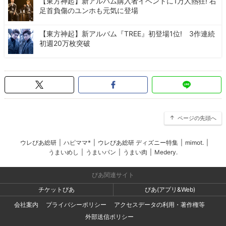
【東方神起】新アルバム購入者イベントに1万人熱狂! 右
足首負傷のユンホも元気に登場
【東方神起】新アルバム『TREE』初登場1位! 3作連続
初週20万枚突破
ページの先頭へ
ウレぴあ総研
|
ハピママ*
|
ウレぴあ総研 ディズニー特集
|
mimot.
|
うまいめし
|
うまいパン
|
うまい肉
|
Medery.
ぴあ関連サイト
チケットぴあ
ぴあ(アプリ&Web)
会社案内
プライバシーポリシー
アクセスデータの利用・著作権等
外部送信ポリシー