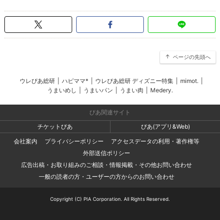
ページの先頭へ
ウレぴあ総研
|
ハピママ*
|
ウレぴあ総研 ディズニー特集
|
mimot.
|
うまいめし
|
うまいパン
|
うまい肉
|
Medery.
ぴあ関連サイト
チケットぴあ
ぴあ(アプリ&Web)
会社案内
プライバシーポリシー
アクセスデータの利用・著作権等
外部送信ポリシー
広告出稿・お取り組みのご相談・情報掲載・その他お問い合わせ
一般の読者の方・ユーザーの方からのお問い合わせ
Copyright (C) PIA Corporation. All Rights Reserved.