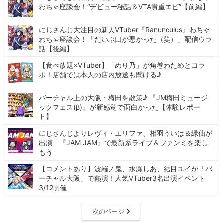
わちゃ座談会！“デビュー秘話＆VTA貴重エピ”【前編】
にじさんじ大注目の新人VTuber『Ranunculus』わちゃ
わちゃ座談会！「だいぶ口が悪かった（笑）」配信ウラ
話【後編】
【食べ放題×VTuber】「めり乃」が角巻わためとコラ
ボ！店舗では本人の店内放送も聞ける♪
バーチャル上の大阪・梅田を散策♪ 『JM梅田ミュージ
ックフェス(β)』が新感覚で面白かった【体験レポー
ト】
にじさんじよりレヴィ・エリファ、相羽ういは＆緑仙が
出演！『JAM JAM』で最新系ライブ＆ファンミを楽し
もう
【コメントあり】波羅ノ鬼、水瀬しあ、結目ユイが「バ
ーチャル大阪」で熱演！人気VTuber3名出演イベント
3/12開催
次のページ