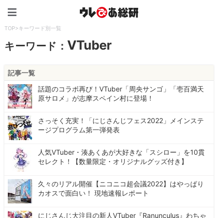
ウレぴあ総研（うれぴあ）
TOP
>
キーワード別一覧
VTuber
キーワード：
記事一覧
話題のコラボ再び！VTuber「周央サンゴ」「壱百満天
原サロメ」が志摩スペイン村に登場！
さっそく充実！「にじさんじフェス2022」メインステ
ージプログラム第一弾発表
人気VTuber・湊あくあが大好きな「スシロー」を10貫
セレクト！【数量限定・オリジナルグッズ付き】
久々のリアル開催【ニコニコ超会議2022】はやっぱり
カオスで面白い！ 現地速報レポート
にじさんじ大注目の新人VTuber『Ranunculus』わちゃ