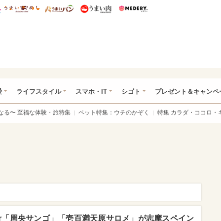
総研 ディズニー特集
mimot.
うまいめし
うまいパン
うまい肉
Medery.
ぴあ総研（うれぴあ）
愛
ライフスタイル
スマホ・IT
シゴト
プレゼント＆キャンペ
なる〜 至福な体験・旅特集
ペット特集：ウチのかぞく
特集 カラダ・ココロ・
er「周央サンゴ」「壱百満天原サロメ」が志摩スペイン