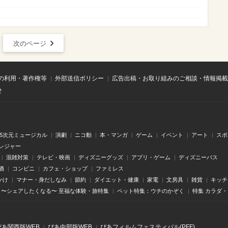
次のページ
の利用・著作権等
外部送信ポリシー
広告出稿・お取り組みのご相談・情報掲載
せ
.5次元ミュージカル
演劇
ニコ動
本・マンガ
ゲーム
イベント
アート
スポ
レジャー
混雑対策
テレビ・映画
ディズニーグッズ
アプリ・ゲーム
ディズニーパス
酒
コンビニ
カフェ・ショップ
ファミレス
かけ
マナー・身だしなみ
節約
ダイエット・健康
家電
文房具
雑貨
キッチ
〜シェアしたくなる〜 至福な体験・旅特集
ペット特集：ウチのかぞく
特集 カラダ
ぴあ関⻄版WEB
ぴあ中部版WEB
ぴあフィルムフェスティバル(PFF)