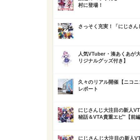
村に登場！
さっそく充実！「にじさん
人気VTuber・湊あくあ
リジナルグッズ付き】
久々のリアル開催【ニコニコ
レポート
にじさんじ大注目の新人VTu
秘話＆VTA貴重エピ”【前
にじさんじ大注目の新人VTu