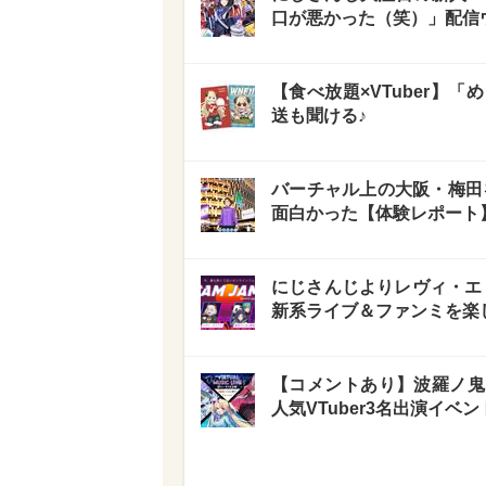
口が悪かった（笑）」配信
【食べ放題×VTuber】
送も聞ける♪
バーチャル上の大阪・梅田を
面白かった【体験レポート
にじさんじよりレヴィ・エリ
新系ライブ＆ファンミを楽
【コメントあり】波羅ノ鬼
人気VTuber3名出演イベント