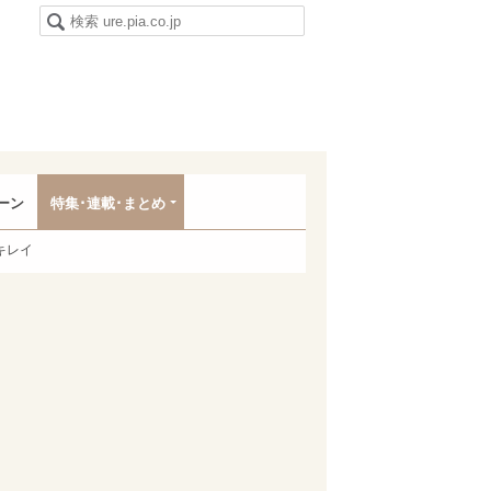
ーン
特集･連載･まとめ
キレイ