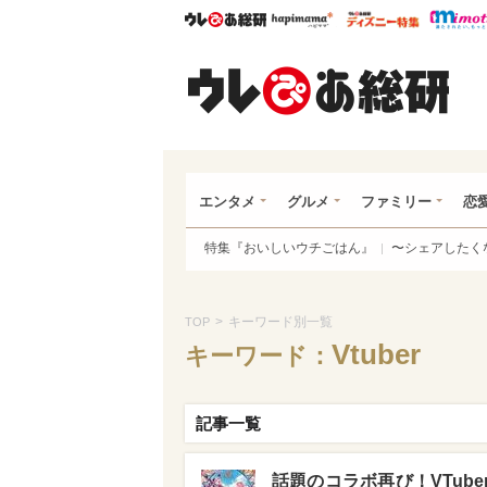
ウレぴあ総研
ハピママ*
ウレぴあ
ウレ
エンタメ
グルメ
ファミリー
恋
特集『おいしいウチごはん』
〜シェアしたく
>
キーワード別一覧
TOP
Vtuber
キーワード：
記事一覧
話題のコラボ再び！VTub