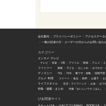
会社案内
プライバシーポリシー
アクセスデータ
一般の読者の方・ユーザーの方からのお問い合わ
カテゴリー
エンタメ･テレビ
テレビ
音楽
V系
アイドル
映画
アニメ
2
ファミリー
家庭
子ども
おしゃれ
おでかけ・
ディズニー
TDL
TDS
裏ワザ・攻略
混雑予想
グルメ･料理
スイーツ
食品
飲料
お菓子
お
ライフスタイル
生活・ライフハック
お金
おで
特集
・
連載
・
まとめ
特集『おいしいウチごはん』
ぴあ関連サイト
チケットぴあ
ぴあ(アプリ&Web)
BOOKぴあ