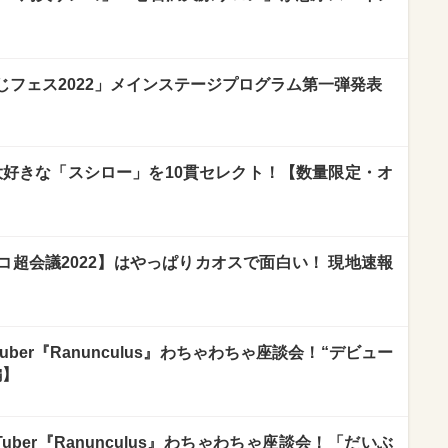
じフェス2022」メインステージプログラム第一弾発表
が大好きな「スシロー」を10貫セレクト！【数量限定・オ
超会議2022】はやっぱりカオスで面白い！ 現地速報
ber『Ranunculus』わちゃわちゃ座談会！“デビュー
編】
ber『Ranunculus』わちゃわちゃ座談会！「だいぶ