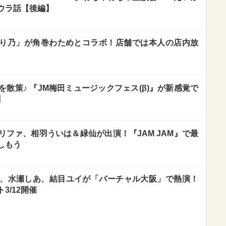
ウラ話【後編】
「めり乃」が角巻わためとコラボ！店舗では本人の店内放
散策♪ 『JM梅田ミュージックフェス(β)』が新感覚で
】
ファ、相羽ういは＆緑仙が出演！『JAM JAM』で最
しもう
、水瀬しあ、結目ユイが「バーチャル大阪」で熱演！
3/12開催